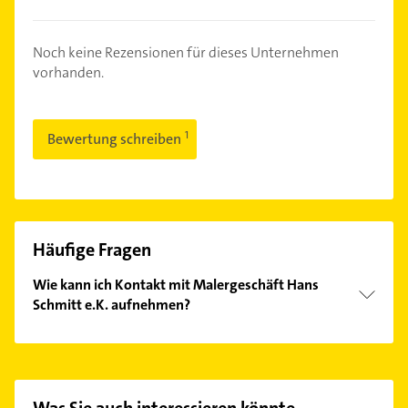
Noch keine Rezensionen für dieses Unternehmen
vorhanden.
Bewertung schreiben
Häufige Fragen
Wie kann ich Kontakt mit Malergeschäft Hans
Schmitt e.K. aufnehmen?
Es ist sehr einfach Kontakt mit Malergeschäft Hans
Schmitt e.K. aufzunehmen. Einfach die passenden
Kontaktmöglichkeiten wie Adresse oder Mail in
unserem Kontaktdaten-Bereich auswählen. Hier
Was Sie auch interessieren könnte