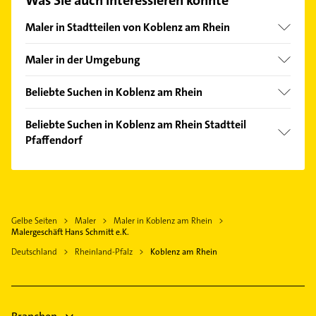
finden Sie alle
Kontaktdaten
.
Maler in Stadtteilen von Koblenz am Rhein
Altstadt
Maler in der Umgebung
Arenberg
Lahnstein
Arzheim
Beliebte Suchen in Koblenz am Rhein
Bad Ems
Ehrenbreitstein
Lackiererei
Bendorf Rhein
Beliebte Suchen in Koblenz am Rhein Stadtteil
Güls
Heizung & Sanitär
Pfaffendorf
Mülheim-Kärlich
Horchheim
Lüftungsanlagen
Urmitz Rhein
Rechtsanwalt
Immendorf
Heizungsbauer
Höhr-Grenzhausen
Schreiner
Karthause
Heizungsfirmen
Kettig bei Koblenz
Bauunternehmen
Lützel
Steuerberater
Gelbe Seiten
Maler
Maler in Koblenz am Rhein
Boppard
Lay
Malergeschäft Hans Schmitt e.K.
Gartenbau & Landschaftsbau
Neuwied
Metternich
Deutschland
Rheinland-Pfalz
Koblenz am Rhein
Physikalische Therapie
Nassau Lahn
Rübenach
Physiotherapie
Krankengymnastik