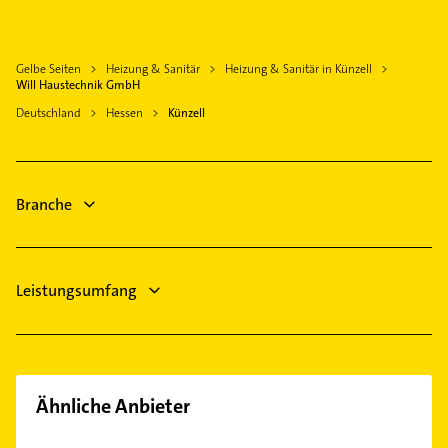
Arzt
Ebersburg
Physikalische Therapie
Elektroinstallation
Neuhof Kreis Fulda
Physiotherapie
Elektriker
Großenlüder
Gelbe Seiten
Heizung & Sanitär
Heizung & Sanitär in Künzell
Krankengymnastik
Elektro Reparatur
Will Haustechnik GmbH
Hünfeld
Dachdecker
Deutschland
Hessen
Künzell
Flieden
Gartenbau & Landschaftsbau
Gersfeld (Rhön)
Physikalische Therapie
Physiotherapie
Branche
Leistungsumfang
Ähnliche Anbieter