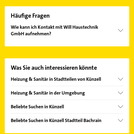
Häufige Fragen
Wie kann ich Kontakt mit Will Haustechnik
GmbH aufnehmen?
Es ist sehr einfach Kontakt mit Will Haustechnik
GmbH aufzunehmen. Einfach die passenden
Kontaktmöglichkeiten wie Adresse oder Mail in
unserem Kontaktdaten-Bereich auswählen. Hier
Was Sie auch interessieren könnte
finden Sie alle
Kontaktdaten
.
Heizung & Sanitär in Stadtteilen von Künzell
Engelhelms
Heizung & Sanitär in der Umgebung
Petersberg bei Fulda
Beliebte Suchen in Künzell
Fulda
Hausarzt
Eichenzell
Beliebte Suchen in Künzell Stadtteil Bachrain
Allgemeinarzt
Hofbieber
Zahnarzt