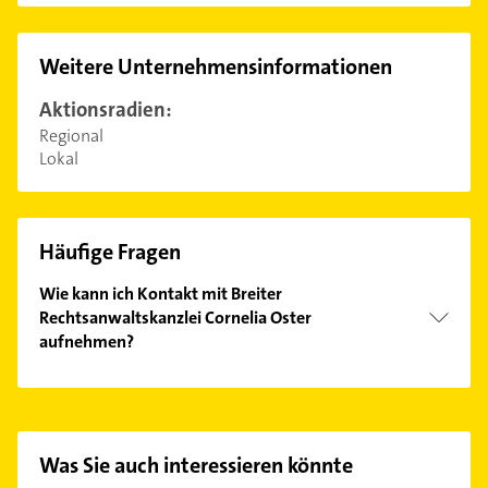
Weitere Unternehmensinformationen
Aktionsradien:
Regional
Lokal
Häufige Fragen
Wie kann ich Kontakt mit Breiter
Rechtsanwaltskanzlei Cornelia Oster
aufnehmen?
Es ist sehr einfach Kontakt mit Breiter
Rechtsanwaltskanzlei Cornelia Oster aufzunehmen.
Einfach die passenden Kontaktmöglichkeiten wie
Adresse oder Mail in unserem Kontaktdaten-Bereich
Was Sie auch interessieren könnte
auswählen. Hier finden Sie alle
Kontaktdaten
.