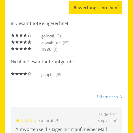
Bewertung schreiben
In Gesamtnote eingerechnet
golocal
(5)
4.2000003
anwalt_de
(65)
4.9
11880
(1)
5.0
Nicht in Gesamtnote aufgeführt
google
(99)
4.2000003
Filtern nach
16.06.2025
Golocal
saip.dzem1
1.0
Antworten seid 7 Tagen nicht auf meiner Mail