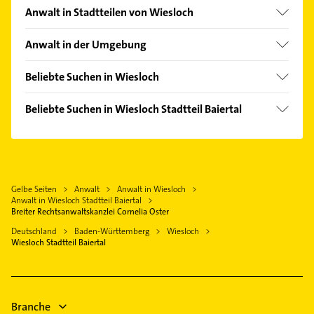
Anwalt in Stadtteilen von Wiesloch
Schatthausen
Anwalt in der Umgebung
Nußloch
Beliebte Suchen in Wiesloch
Sankt Leon-Rot
Rohrreinigung
Leimen Baden
Beliebte Suchen in Wiesloch Stadtteil Baiertal
Zahnarzt
Sandhausen Baden
Gartenbau & Landschaftsbau
Klempner
Östringen
Steuerberater
Gasinstallateur
Reilingen
Immobilien
Sanitärinstallation
Bad Schönborn
Gelbe Seiten
Anwalt
Anwalt in Wiesloch
Immobilienmakler
Schreiner
Anwalt in Wiesloch Stadtteil Baiertal
Hockenheim
Elektroinstallation
Breiter Rechtsanwaltskanzlei Cornelia Oster
Immobilien
Heidelberg
Elektriker
Deutschland
Baden-Württemberg
Wiesloch
Immobilienmakler
Wiesloch Stadtteil Baiertal
Eppelheim Baden
Elektro Reparatur
Hausarzt
Bauunternehmen
Allgemeinarzt
Zahnarzt
Branche
Physikalische Therapie