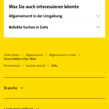
unserem Kontaktdaten-Bereich auswählen. Hier
Was Sie auch interessieren könnte
finden Sie alle
Kontaktdaten
.
Allgemeinarzt in der Umgebung
Elsteraue
Beliebte Suchen in Zeitz
Lucka
Gartenbau & Landschaftsbau
Gera
Physikalische Therapie
Eisenberg Thüringen
Physiotherapie
Altenburg Thüringen
Gelbe Seiten
Allgemeinarzt
Allgemeinarzt in Zeitz
Krankengymnastik
Neukieritzsch
Seume Bettina Dipl.-Med.
Ärztehaus
Weißenfels Sachsen Anhalt
Deutschland
Sachsen-Anhalt
Zeitz
Klempner
Schmölln Thüringen
Gasinstallateur
Zwenkau
Sanitärinstallation
Lützen
Branche
Dachdecker
Rechtsanwalt
Leistungsumfang