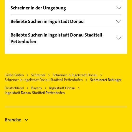
Etting
Schreiner in der Umgebung
Gerolfing
Buxheim Oberbayern
Mailing
Beliebte Suchen in Ingolstadt Donau
Gaimersheim
Dachdecker
Adelschlag
Beliebte Suchen in Ingolstadt Donau Stadtteil
Bauunternehmen
Pettenhofen
Neuburg an der Donau
Kammerjäger
Karlshuld
Heizung & Sanitär
Rechtsanwalt
Lenting
Lüftungsanlagen
Gartenbau & Landschaftsbau
Königsmoos
Heizungsbauer
Putzfrau
Gelbe Seiten
Schreiner
Schreiner in Ingolstadt Donau
Karlskron
Heizungsfirmen
Schreiner in Ingolstadt Donau Stadtteil Pettenhofen
Schreinerei Babinger
Gebäudereinigung
Eichstätt Bayern
Deutschland
Bayern
Ingolstadt Donau
Phoniatrie
Manching
Ingolstadt Donau Stadtteil Pettenhofen
Logopädie
Zahnarzt
Branche