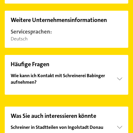
Weitere Unternehmensinformationen
Servicesprachen:
Deutsch
Häufige Fragen
Wie kann ich Kontakt mit Schreinerei Babinger
aufnehmen?
Es ist sehr einfach Kontakt mit Schreinerei Babinger
aufzunehmen. Einfach die passenden
Kontaktmöglichkeiten wie Adresse oder Mail in
unserem Kontaktdaten-Bereich auswählen. Hier
Was Sie auch interessieren könnte
finden Sie alle
Kontaktdaten
.
Schreiner in Stadtteilen von Ingolstadt Donau