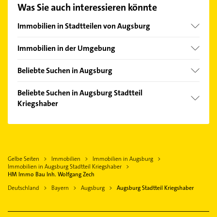
Mail in unserem Kontaktdaten-Bereich auswählen.
Was Sie auch interessieren könnte
Hier finden Sie alle
Kontaktdaten
.
Immobilien in Stadtteilen von Augsburg
Antonsviertel
Immobilien in der Umgebung
Göggingen
Stadtbergen
Hammerschmiede
Beliebte Suchen in Augsburg
Neusäß
Haunstetten
Elektroinstallation
Gersthofen
Beliebte Suchen in Augsburg Stadtteil
Hochfeld
Elektriker
Kriegshaber
Diedorf
Hochzoll
Elektro Reparatur
Aystetten
Klempner
Innenstadt
Bauunternehmen
Friedberg Bayern
Gasinstallateur
Lechhausen
Schreiner
Langweid am Lech
Sanitärinstallation
Oberhausen
Phoniatrie
Gelbe Seiten
Immobilien
Immobilien in Augsburg
Kissing
Rechtsanwalt
Pfersee
Immobilien in Augsburg Stadtteil Kriegshaber
Logopädie
Bobingen
Bauunternehmen
HM Immo Bau Inh. Wolfgang Zech
Rohrreinigung
Königsbrunn bei Augsburg
Dachdecker
Deutschland
Bayern
Augsburg
Augsburg Stadtteil Kriegshaber
Bestatter
Heizung & Sanitär
Rechtsanwalt
Hausarzt