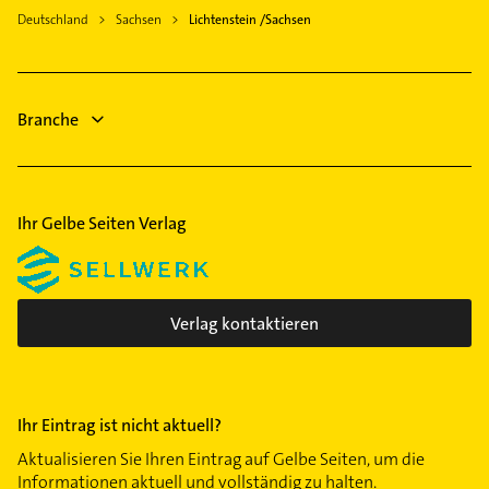
Schreiner
Zwickau
Deutschland
Sachsen
Lichtenstein /Sachsen
Zahnarzt
Stollberg /Erzgebirge
Rechtsanwalt
Limbach-Oberfrohna
Physikalische Therapie
Thalheim /Erzgebirge
Branche
Physiotherapie
Krankengymnastik
Ihr Gelbe Seiten Verlag
Verlag kontaktieren
Ihr Eintrag ist nicht aktuell?
Aktualisieren Sie Ihren Eintrag auf Gelbe Seiten, um die
Informationen aktuell und vollständig zu halten.