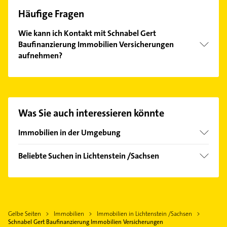
Häufige Fragen
Wie kann ich Kontakt mit Schnabel Gert
Baufinanzierung Immobilien Versicherungen
aufnehmen?
Es ist sehr einfach Kontakt mit Schnabel Gert
Baufinanzierung Immobilien Versicherungen
aufzunehmen. Einfach die passenden
Kontaktmöglichkeiten wie Adresse oder Mail in
Was Sie auch interessieren könnte
unserem Kontaktdaten-Bereich auswählen. Hier
finden Sie alle
Kontaktdaten
.
Immobilien in der Umgebung
Sankt Egidien
Beliebte Suchen in Lichtenstein /Sachsen
Mülsen
Heizung & Sanitär
Oelsnitz /Erzgebirge
Lüftungsanlagen
Lugau /Erzgebirge
Heizungsbauer
Hohenstein-Ernstthal
Gelbe Seiten
Immobilien
Immobilien in Lichtenstein /Sachsen
Heizungsfirmen
Glauchau
Schnabel Gert Baufinanzierung Immobilien Versicherungen