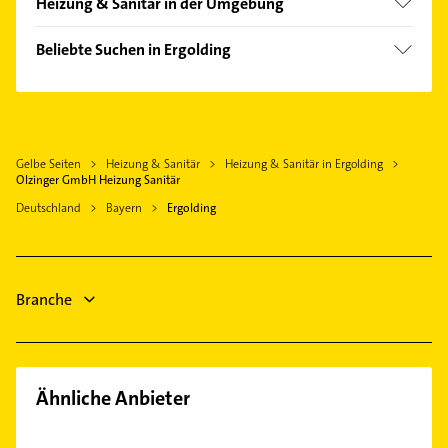
Heizung & Sanitär in der Umgebung
Landshut
Beliebte Suchen in Ergolding
Altdorf
Putzfrau
Essenbach Markt
Gebäudereinigung
Adlkofen
Steuerberater
Furth Kreis Landshut
Gelbe Seiten
Heizung & Sanitär
Heizung & Sanitär in Ergolding
Schreiner
Niederaichbach
Olzinger GmbH Heizung Sanitär
Physikalische Therapie
Geisenhausen
Deutschland
Bayern
Ergolding
Physiotherapie
Ergoldsbach
Krankengymnastik
Rottenburg an der Laaber
Immobilien
Pfeffenhausen
Branche
Immobilienmakler
Klempner
Ähnliche Anbieter