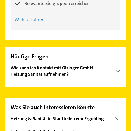
Relevante Zielgruppen erreichen
Mehr erfahren
Häufige Fragen
Wie kann ich Kontakt mit Olzinger GmbH
Heizung Sanitär aufnehmen?
Es ist sehr einfach Kontakt mit Olzinger GmbH
Heizung Sanitär aufzunehmen. Einfach die
passenden Kontaktmöglichkeiten wie Adresse oder
Mail in unserem Kontaktdaten-Bereich auswählen.
Was Sie auch interessieren könnte
Hier finden Sie alle
Kontaktdaten
.
Heizung & Sanitär in Stadtteilen von Ergolding
Unterglaim