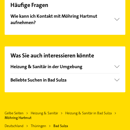
Häufige Fragen
Wie kann ich Kontakt mit Möhring Hartmut
aufnehmen?
Es ist sehr einfach Kontakt mit Möhring Hartmut
aufzunehmen. Einfach die passenden
Kontaktmöglichkeiten wie Adresse oder Mail in
unserem Kontaktdaten-Bereich auswählen. Hier
Was Sie auch interessieren könnte
finden Sie alle
Kontaktdaten
.
Heizung & Sanitär in der Umgebung
Apolda
Beliebte Suchen in Bad Sulza
Ilmtal-Weinstraße
Immobilien
Dornburg-Camburg
Immobilienmakler
Weimar Thüringen
Hausarzt
Jena
Gelbe Seiten
Heizung & Sanitär
Heizung & Sanitär in Bad Sulza
Allgemeinarzt
Kölleda
Möhring Hartmut
Arzt
Naumburg (Saale)
Deutschland
Thüringen
Bad Sulza