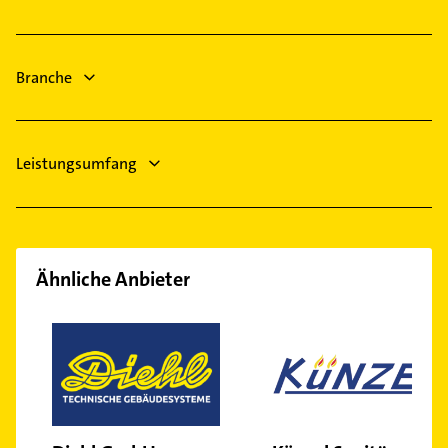
Schreiner
Freyburg (Unstrut)
Zahnarzt
Bad Berka
Klempner
Sömmerda
Branche
Gasinstallateur
Sanitärinstallation
Leistungsumfang
Ähnliche Anbieter