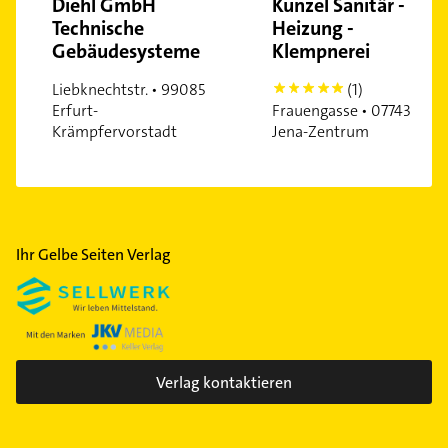
Diehl GmbH
Künzel Sanitär -
Technische
Heizung -
Gebäudesysteme
Klempnerei
Liebknechtstr. • 99085
(1)
5
Erfurt-
Frauengasse • 07743
Krämpfervorstadt
Jena-Zentrum
Ihr Gelbe Seiten Verlag
Verlag kontaktieren