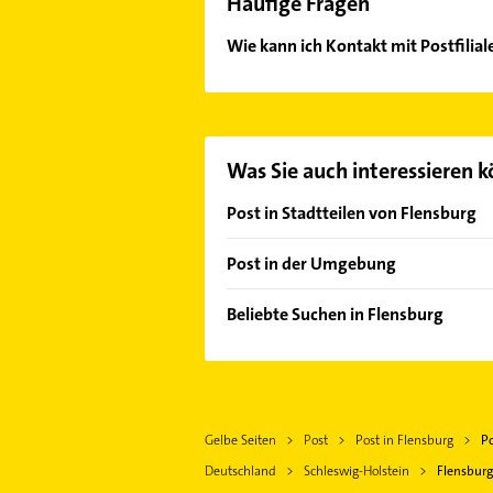
Häufige Fragen
Wie kann ich Kontakt mit Postfili
Es ist sehr einfach Kontakt mit Po
unserem Kontaktdaten-Bereich ausw
Was Sie auch interessieren 
Post in Stadtteilen von Flensburg
Mürwik
Post in der Umgebung
Schleswig
Beliebte Suchen in Flensburg
Dachdecker
Schreiner
Elektroinstallation
Gelbe Seiten
Post
Post in Flensburg
Po
Elektriker
Deutschland
Schleswig-Holstein
Flensburg
Elektro Reparatur