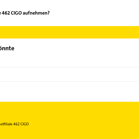
ale 462 CIGO aufnehmen?
stfiliale 462 CIGO aufzunehmen. Einfach die passenden Kontaktmög
ählen. Hier finden Sie alle
Kontaktdaten
.
könnte
stfiliale 462 CIGO