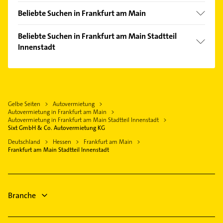
Offenbach am Main
Eckenheim
Beliebte Suchen in Frankfurt am Main
Neu-Isenburg
Fechenheim
Fensterbauer
Bad Vilbel
Beliebte Suchen in Frankfurt am Main Stadtteil
Flughafen
Fenster
Innenstadt
Eschborn Taunus
Gallus
Steuerberater
Mühlheim am Main
Steuerberater
Griesheim
Dachdecker
Bad Homburg v. d. Höhe
Putzfrau
Gutleutviertel
Bestatter
Sulzbach (Taunus)
Gebäudereinigung
Höchst
Ärztehaus
Gelbe Seiten
Autovermietung
Oberursel (Taunus)
Ärztehaus
Niederrad
Autovermietung in Frankfurt am Main
Hausarzt
Kelsterbach
Hausarzt
Autovermietung in Frankfurt am Main Stadtteil Innenstadt
Oberrad
Allgemeinarzt
Sixt GmbH & Co. Autovermietung KG
Langen (Hessen)
Allgemeinarzt
Ostend
Arzt
Deutschland
Hessen
Frankfurt am Main
Arzt
Frankfurt am Main Stadtteil Innenstadt
Sachsenhausen
Physikalische Therapie
Zahnarzt
Sossenheim
Bauunternehmen
Unterliederbach
Bestatter
Branche