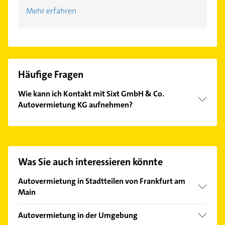
Mehr erfahren
Häufige Fragen
Wie kann ich Kontakt mit Sixt GmbH & Co.
Autovermietung KG aufnehmen?
Es ist sehr einfach Kontakt mit Sixt GmbH & Co.
Autovermietung KG aufzunehmen. Einfach die
passenden Kontaktmöglichkeiten wie Adresse oder
Mail in unserem Kontaktdaten-Bereich auswählen.
Was Sie auch interessieren könnte
Hier finden Sie alle
Kontaktdaten
.
Autovermietung in Stadtteilen von Frankfurt am
Main
Bahnhofsviertel
Autovermietung in der Umgebung
Bockenheim