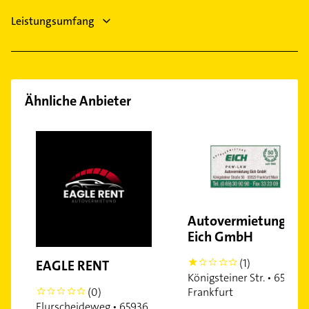
Leistungsumfang
Ähnliche Anbieter
Autovermietung
Eich GmbH
(1)
EAGLE RENT
1
Königsteiner Str. • 65929
Frankfurt
(0)
0
Flurscheideweg • 65936