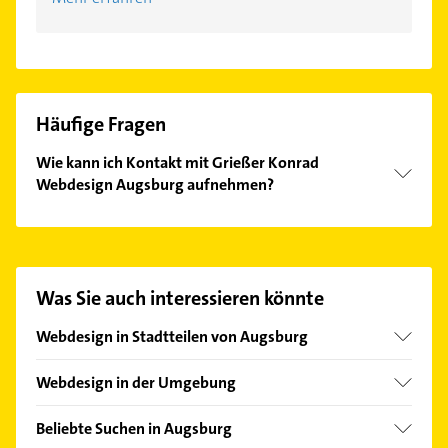
Häufige Fragen
Wie kann ich Kontakt mit Grießer Konrad
Webdesign Augsburg aufnehmen?
Es ist sehr einfach Kontakt mit Grießer Konrad
Webdesign Augsburg aufzunehmen. Einfach die
passenden Kontaktmöglichkeiten wie Adresse oder
Mail in unserem Kontaktdaten-Bereich auswählen.
Was Sie auch interessieren könnte
Hier finden Sie alle
Kontaktdaten
.
Webdesign in Stadtteilen von Augsburg
Göggingen
Webdesign in der Umgebung
Haunstetten
Stadtbergen
Hochzoll
Beliebte Suchen in Augsburg
Aichach