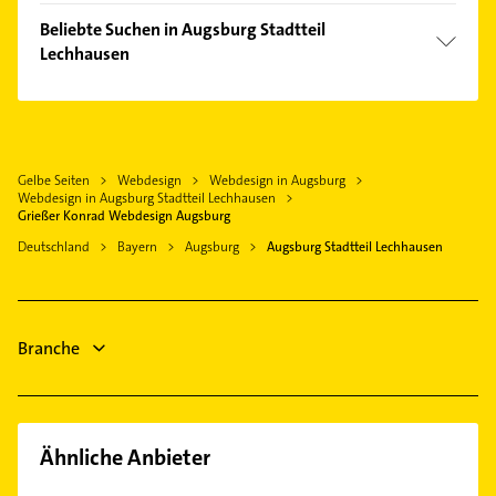
Innenstadt
Bestatter
Odelzhausen
Beliebte Suchen in Augsburg Stadtteil
Inningen
Fensterbauer
Lechhausen
Schwabmünchen
Kriegshaber
Fenster
Mammendorf
Fensterbauer
Pfersee
Bauunternehmen
Moorenweis
Fenster
Schreiner
Maler
Heizung & Sanitär
Gelbe Seiten
Webdesign
Webdesign in Augsburg
Gartenbau & Landschaftsbau
Webdesign in Augsburg Stadtteil Lechhausen
Lüftungsanlagen
Heizung & Sanitär
Grießer Konrad Webdesign Augsburg
Heizungsbauer
Lüftungsanlagen
Deutschland
Bayern
Augsburg
Augsburg Stadtteil Lechhausen
Heizungsfirmen
Heizungsbauer
Steuerberater
Heizungsfirmen
Steuerberater
Branche
Hausarzt
Ähnliche Anbieter