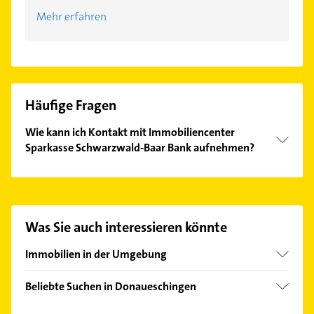
Mehr erfahren
Häufige Fragen
Wie kann ich Kontakt mit Immobiliencenter
Sparkasse Schwarzwald-Baar Bank aufnehmen?
Es ist sehr einfach Kontakt mit Immobiliencenter
Sparkasse Schwarzwald-Baar Bank aufzunehmen.
Einfach die passenden Kontaktmöglichkeiten wie
Adresse oder Mail in unserem Kontaktdaten-Bereich
Was Sie auch interessieren könnte
auswählen. Hier finden Sie alle
Kontaktdaten
.
Immobilien in der Umgebung
Bad Dürrheim
Beliebte Suchen in Donaueschingen
Villingen-Schwenningen
Hausarzt