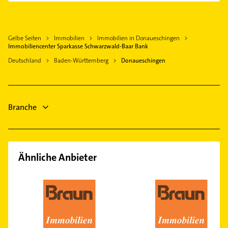
Dauchingen
Allgemeinarzt
Trossingen
Arzt
Niedereschach
Gelbe Seiten
Immobilien
Immobilien in Donaueschingen
Steuerberater
Titisee-Neustadt
Immobiliencenter Sparkasse Schwarzwald-Baar Bank
Elektroinstallation
Aldingen
Deutschland
Baden-Württemberg
Donaueschingen
Elektriker
Sankt Georgen im Schwarzwald
Elektro Reparatur
Spaichingen
Zahnarzt
Engen Hegau
Branche
Gartenbau & Landschaftsbau
Schreiner
Ähnliche Anbieter