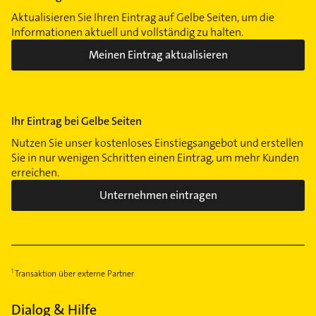
Plaußig-Portitz
Aktualisieren Sie Ihren Eintrag auf Gelbe Seiten, um die
Reudnitz-Thonberg
Informationen aktuell und vollständig zu halten.
Südvorstadt
Meinen Eintrag aktualisieren
Schönefeld-Abtnaundorf
Schleußig
Seehausen
Ihr Eintrag bei Gelbe Seiten
Stötteritz
Nutzen Sie unser kostenloses Einstiegsangebot und erstellen
Wiederitzsch
Sie in nur wenigen Schritten einen Eintrag, um mehr Kunden
Zentrum-Nord
erreichen.
Zentrum-Nordwest
Unternehmen eintragen
Zentrum-Süd
Zentrum-Südost
Zentrum-West
Transaktion über externe Partner
Dialog & Hilfe