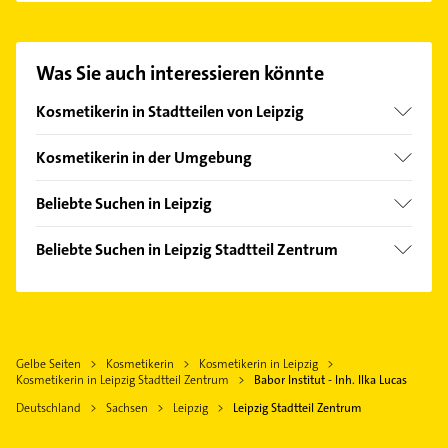
Ilka Lucas aufzunehmen. Einfach die passenden
Kontaktmöglichkeiten wie Adresse oder Mail in
unserem Kontaktdaten-Bereich auswählen. Hier
Was Sie auch interessieren könnte
finden Sie alle
Kontaktdaten
.
Kosmetikerin in Stadtteilen von Leipzig
Althen-Kleinpösna
Kosmetikerin in der Umgebung
Altlindenau
Markkleeberg
Böhlitz-Ehrenberg
Beliebte Suchen in Leipzig
Taucha bei Leipzig
Baalsdorf
Kanalreinigung
Borsdorf
Beliebte Suchen in Leipzig Stadtteil Zentrum
Burghausen-Rückmarsdorf
Schreiner
Markranstädt
Rechtsanwalt
Engelsdorf
Physikalische Therapie
Großpösna
Physikalische Therapie
Eutritzsch
Physiotherapie
Schkeuditz
Physiotherapie
Gohlis-Mitte
Krankengymnastik
Zwenkau
Gelbe Seiten
Kosmetikerin
Kosmetikerin in Leipzig
Krankengymnastik
Gohlis-Süd
Lackiererei
Kosmetikerin in Leipzig Stadtteil Zentrum
Babor Institut - Inh. Ilka Lucas
Naunhof bei Grimma
Zahnarzt
Grünau-Mitte
Maler
Deutschland
Sachsen
Leipzig
Leipzig Stadtteil Zentrum
Brandis bei Wurzen
Elektroinstallation
Grünau-Ost
Rechtsanwalt
Machern