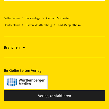
Buchen (Odenwald)
Elektriker
Elektro Reparatur
Gelbe Seiten
Solaranlage
Gerhard Schneider
Steuerberater
Deutschland
Baden-Württemberg
Bad Mergentheim
Gartenbau & Landschaftsbau
Immobilien
Immobilienmakler
Bauunternehmen
Branchen
Rechtsanwalt
Klempner
Ihr Gelbe Seiten Verlag
Verlag kontaktieren