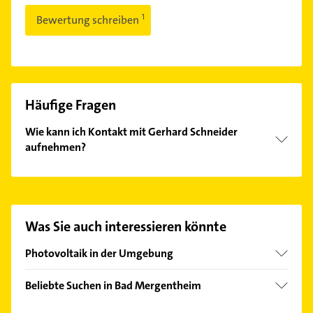
Bewertung schreiben
Häufige Fragen
Wie kann ich Kontakt mit Gerhard Schneider
aufnehmen?
Es ist sehr einfach Kontakt mit Gerhard Schneider
aufzunehmen. Einfach die passenden
Kontaktmöglichkeiten wie Adresse oder Mail in
unserem Kontaktdaten-Bereich auswählen. Hier
Was Sie auch interessieren könnte
finden Sie alle
Kontaktdaten
.
Photovoltaik in der Umgebung
Weikersheim
Beliebte Suchen in Bad Mergentheim
Gerabronn
Elektroinstallation