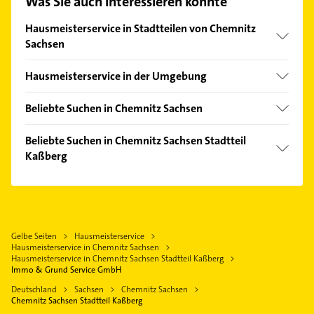
Was Sie auch interessieren könnte
finden Sie alle
Kontaktdaten
.
Hausmeisterservice in Stadtteilen von Chemnitz
Sachsen
Altendorf
Hausmeisterservice in der Umgebung
Bernsdorf
Neukirchen /Erzgebirge
Borna-Heinersdorf
Beliebte Suchen in Chemnitz Sachsen
Hartmannsdorf bei Chemnitz
Gablenz
Kammerjäger
Jahnsdorf /Erzgebirge
Beliebte Suchen in Chemnitz Sachsen Stadtteil
Helbersdorf
Immobilien
Kaßberg
Limbach-Oberfrohna
Lutherviertel
Immobilienmakler
Lichtenau
Immobilien
Morgenleite
Rohrreinigung
Burkhardtsdorf
Immobilienmakler
Rabenstein
Kanalreinigung
Hohenstein-Ernstthal
Physikalische Therapie
Schloßchemnitz
Putzfrau
Gelbe Seiten
Hausmeisterservice
Flöha
Physiotherapie
Siegmar
Hausmeisterservice in Chemnitz Sachsen
Gebäudereinigung
Oberlungwitz
Krankengymnastik
Hausmeisterservice in Chemnitz Sachsen Stadtteil Kaßberg
Sonnenberg
Rechtsanwalt
Immo & Grund Service GmbH
Frankenberg /Sachsen
Rechtsanwalt
Zentrum
Physikalische Therapie
Deutschland
Sachsen
Chemnitz Sachsen
Bauunternehmen
Chemnitz Sachsen Stadtteil Kaßberg
Physiotherapie