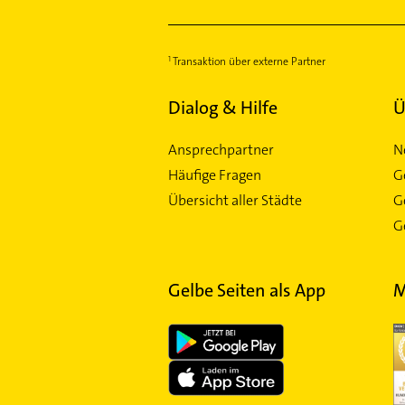
Transaktion über externe Partner
Dialog & Hilfe
Ü
Ansprechpartner
N
Häufige Fragen
G
Übersicht aller Städte
G
Ge
Gelbe Seiten als App
M