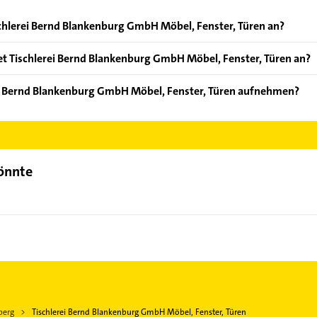
schlerei Bernd Blankenburg GmbH Möbel, Fenster, Türen an?
en: Tischlerei, Tischlereien, Innenausbau, Tischlermeister und Me
t Tischlerei Bernd Blankenburg GmbH Möbel, Fenster, Türen an?
m Schrank, Schränke, Möbel, Decke und Decken.
ei Bernd Blankenburg GmbH Möbel, Fenster, Türen aufnehmen?
schlerei Bernd Blankenburg GmbH Möbel, Fenster, Türen aufzunehm
der Mail in unserem Kontaktdaten-Bereich auswählen. Hier finden
könnte
berg
Tischlerei Bernd Blankenburg GmbH Möbel, Fenster, Türen