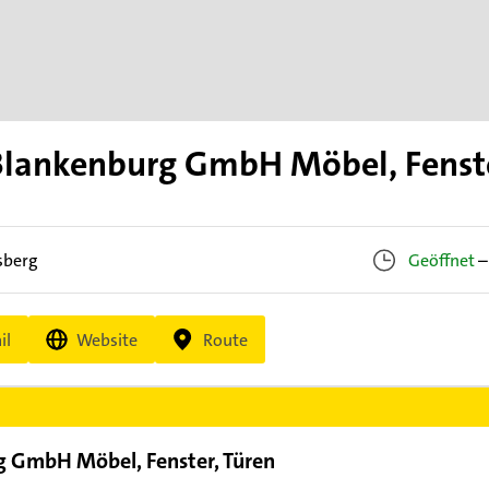
 Blankenburg GmbH Möbel, Fenste
sberg
Geöffnet
–
il
Website
Route
rg GmbH Möbel, Fenster, Türen