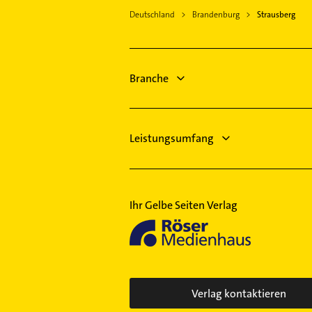
Rüdersdorf bei Berlin
Deutschland
Brandenburg
Strausberg
Gebäudereinigung
Hoppegarten
Gartenbau & Landschaftsbau
Schöneiche bei Berlin
Physikalische Therapie
Erkner
Physiotherapie
Branche
Ahrensfelde
Krankengymnastik
Bestatter
Leistungsumfang
Ihr Gelbe Seiten Verlag
Verlag kontaktieren