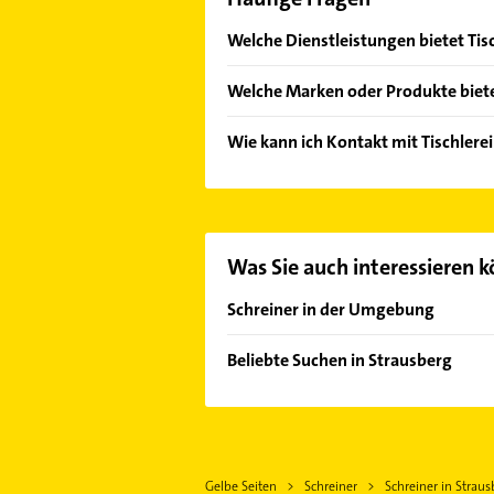
Welche Dienstleistungen bietet Ti
Folgende Leistungen werden angebot
Welche Marken oder Produkte biete
Das Angebot umfasst unter andere
Wie kann ich Kontakt mit Tischler
Es ist sehr einfach Kontakt mit Ti
Kontaktmöglichkeiten wie Adresse o
Was Sie auch interessieren 
Schreiner in der Umgebung
Petershagen /Eggersdorf
Beliebte Suchen in Strausberg
Rehfelde
Dachdecker
Fredersdorf-Vogelsdorf
Bauunternehmen
Werneuchen
Rechtsanwalt
Neuenhagen bei Berlin
Gelbe Seiten
Schreiner
Schreiner in Straus
Putzfrau