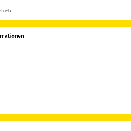
trieb.
rmationen
.