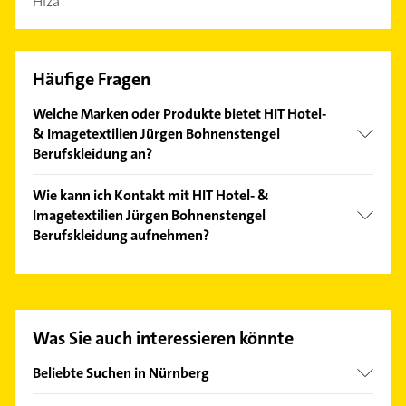
Hiza
Häufige Fragen
Welche Marken oder Produkte bietet HIT Hotel-
& Imagetextilien Jürgen Bohnenstengel
Berufskleidung an?
Das Angebot umfasst unter anderem Abeba,
Wie kann ich Kontakt mit HIT Hotel- &
Dunlop, Fruit of the Loom und Hiza.
Imagetextilien Jürgen Bohnenstengel
Berufskleidung aufnehmen?
Es ist sehr einfach Kontakt mit HIT Hotel- &
Imagetextilien Jürgen Bohnenstengel
Berufskleidung aufzunehmen. Einfach die
passenden Kontaktmöglichkeiten wie Adresse oder
Was Sie auch interessieren könnte
Mail in unserem Kontaktdaten-Bereich auswählen.
Hier finden Sie alle
Kontaktdaten
.
Beliebte Suchen in Nürnberg
Fensterbauer