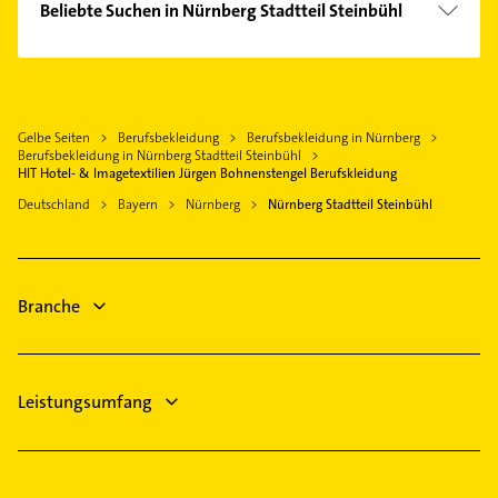
Beliebte Suchen in Nürnberg Stadtteil Steinbühl
Fenster
Hausarzt
Ärztehaus
Allgemeinarzt
Hausarzt
Arzt
Allgemeinarzt
Gelbe Seiten
Berufsbekleidung
Berufsbekleidung in Nürnberg
Phoniatrie
Arzt
Berufsbekleidung in Nürnberg Stadtteil Steinbühl
Logopädie
HIT Hotel- & Imagetextilien Jürgen Bohnenstengel Berufskleidung
Physikalische Therapie
Bestatter
Deutschland
Bayern
Nürnberg
Nürnberg Stadtteil Steinbühl
Physiotherapie
Steuerberater
Krankengymnastik
Putzfrau
Gartenbau & Landschaftsbau
Gebäudereinigung
Branche
Rechtsanwalt
Leistungsumfang