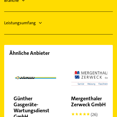
Branche
Physikalische Therapie
Untertürkheim
Vaihingen
Wangen
Leistungsumfang
Weilimdorf
West
Zuffenhausen
Ähnliche Anbieter
Günther
Mergenthaler
Gasgeräte-
Zerweck GmbH
Wartungsdienst
(26)
5
GmbH