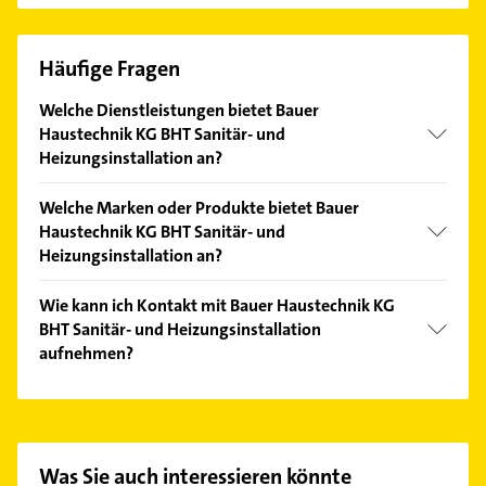
Häufige Fragen
Welche Dienstleistungen bietet Bauer
Haustechnik KG BHT Sanitär- und
Heizungsinstallation an?
Folgende Leistungen werden angeboten:
Welche Marken oder Produkte bietet Bauer
Altbausanierung, Installation und Neubauten.
Haustechnik KG BHT Sanitär- und
Heizungsinstallation an?
Das Angebot umfasst unter anderem
Wie kann ich Kontakt mit Bauer Haustechnik KG
Brennwerttechnik, Lüftungsanlagen, Solaranlagen,
BHT Sanitär- und Heizungsinstallation
Ölheizung und Gasheizung.
aufnehmen?
Es ist sehr einfach Kontakt mit Bauer Haustechnik
KG BHT Sanitär- und Heizungsinstallation
aufzunehmen. Einfach die passenden
Kontaktmöglichkeiten wie Adresse oder Mail in
Was Sie auch interessieren könnte
unserem Kontaktdaten-Bereich auswählen. Hier