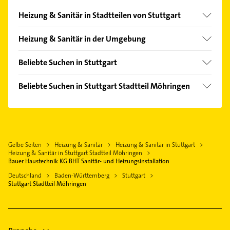
finden Sie alle
Kontaktdaten
.
Heizung & Sanitär in Stadtteilen von Stuttgart
Bad Cannstatt
Heizung & Sanitär in der Umgebung
Birkach
Leinfelden-Echterdingen
Botnang
Beliebte Suchen in Stuttgart
Filderstadt
Feuerbach
Immobilien
Ostfildern
Beliebte Suchen in Stuttgart Stadtteil Möhringen
Heumaden
Immobilienmakler
Schönaich Württemberg
Putzfrau
Kaltental
Phoniatrie
Sindelfingen
Gebäudereinigung
Münster
Logopädie
Böblingen
Bauunternehmen
Mitte
Putzfrau
Esslingen am Neckar
Gelbe Seiten
Heizung & Sanitär
Heizung & Sanitär in Stuttgart
Schreiner
Nord
Gebäudereinigung
Heizung & Sanitär in Stuttgart Stadtteil Möhringen
Ditzingen
Bestatter
Bauer Haustechnik KG BHT Sanitär- und Heizungsinstallation
Ost
Bestatter
Leonberg Württemberg
Maler
Deutschland
Baden-Württemberg
Stuttgart
Plieningen
Dachdecker
Stuttgart Stadtteil Möhringen
Denkendorf Württemberg
Arzt
Süd
Kanalreinigung
Phoniatrie
Sillenbuch
Ärztehaus
Logopädie
Stammheim