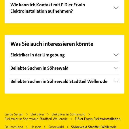
Wie kann ich Kontakt mit Fißler Erwin
Elektroinstallation aufnehmen?
Es ist sehr einfach Kontakt mit Fißler Erwin
Elektroinstallation aufzunehmen. Einfach die
passenden Kontaktmöglichkeiten wie Adresse oder
Mail in unserem Kontaktdaten-Bereich auswählen.
Was Sie auch interessieren könnte
Hier finden Sie alle
Kontaktdaten
.
Elektriker in der Umgebung
Lohfelden
Beliebte Suchen in Söhrewald
Kaufungen Hessen
Arzt
Fuldabrück
Beliebte Suchen in Söhrewald Stadtteil Wellerode
Physikalische Therapie
Niestetal
Arzt
Physiotherapie
Kassel
Physikalische Therapie
Krankengymnastik
Hessisch Lichtenau
Physiotherapie
Zahnarzt
Baunatal
Gelbe Seiten
Elektriker
Elektriker in Söhrewald
Krankengymnastik
Schreiner
Elektriker in Söhrewald Stadtteil Wellerode
Fißler Erwin Elektroinstallation
Melsungen
Zahnarzt
Deutschland
Hessen
Söhrewald
Söhrewald Stadtteil Wellerode