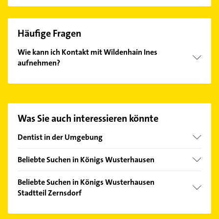
Häufige Fragen
Wie kann ich Kontakt mit Wildenhain Ines
aufnehmen?
Es ist sehr einfach Kontakt mit Wildenhain Ines
aufzunehmen. Einfach die passenden
Kontaktmöglichkeiten wie Adresse oder Mail in
unserem Kontaktdaten-Bereich auswählen. Hier
Was Sie auch interessieren könnte
finden Sie alle
Kontaktdaten
.
Dentist in der Umgebung
Wildau
Beliebte Suchen in Königs Wusterhausen
Heidesee
Rechtsanwalt
Zeuthen
Beliebte Suchen in Königs Wusterhausen
Physikalische Therapie
Stadtteil Zernsdorf
Bestensee
Physiotherapie
Eichwalde
Elektroinstallation
Krankengymnastik