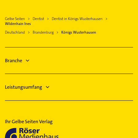
Mittenwalde Mark
Elektriker
Heizung & Sanitär
Spreenhagen
Elektro Reparatur
Lüftungsanlagen
Gelbe Seiten
Dentist
Dentist in Königs Wusterhausen
Erkner
Wildenhain Ines
Heizungsbauer
Schönefeld
Deutschland
Brandenburg
Königs Wusterhausen
Heizungsfirmen
Storkow (Mark)
Klempner
Sanitärinstallation
Branche
Leistungsumfang
Ihr Gelbe Seiten Verlag