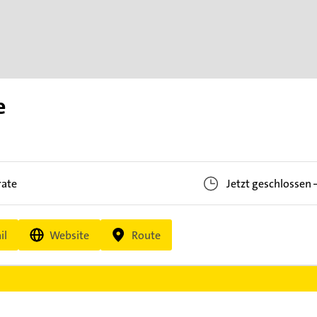
e
ate
Jetzt geschlossen
il
Website
Route