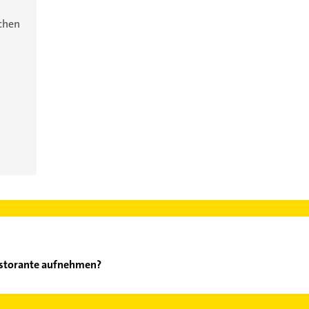
ichen
Ristorante aufnehmen?
lano Ristorante aufzunehmen. Einfach die passenden Kontaktmögli
ählen. Hier finden Sie alle
Kontaktdaten
.