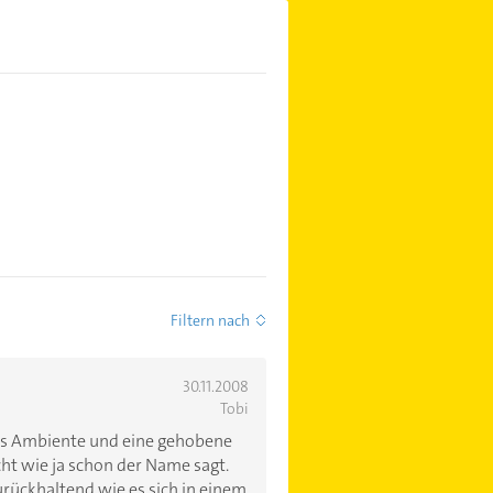
Filtern nach
30.11.2008
Tobi
ns Ambiente und eine gehobene
cht wie ja schon der Name sagt.
zurückhaltend wie es sich in einem