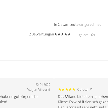
In Gesamtnote eingerechnet
2 Bewertungen
golocal
(2)
5.0
22.01.2025
Marjan Mirceski
Golocal
5.0
ehobene gutbürgerliche
Das Milano bietet ein gehobe
hlen!
Küche. Es wird italenisch geko
Der Service ist sehr nett und 