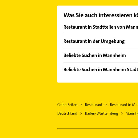
Was Sie auch interessieren 
Restaurant in Stadtteilen von Man
Almenhof
Restaurant in der Umgebung
Feudenheim
Ludwigshafen am Rhein
Jungbusch
Beliebte Suchen in Mannheim
Viernheim
Käfertal
Ärztehaus
Ladenburg
Beliebte Suchen in Mannheim Stadt
Lindenhof
Hausarzt
Frankenthal (Pfalz)
Ärztehaus
Neckarau
Allgemeinarzt
Lampertheim
Hausarzt
Neckarstadt
Arzt
Schwetzingen
Allgemeinarzt
Neuostheim
Steuerberater
Weinheim Bergstraße
Gelbe Seiten
Restaurant
Restaurant in M
Arzt
Oststadt
Rechtsanwalt
Worms
Deutschland
Baden-Württemberg
Mannh
Bauunternehmen
Rheinau
Schreiner
Heidelberg
Steuerberater
Sandhofen
Lackiererei
Speyer
Rechtsanwalt
Schönau
Maler