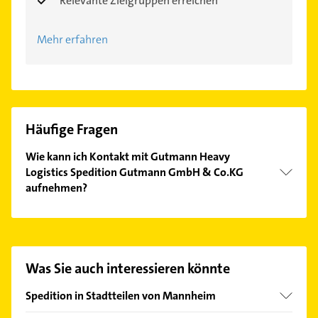
Relevante Zielgruppen erreichen
Mehr erfahren
Häufige Fragen
Wie kann ich Kontakt mit Gutmann Heavy
Logistics Spedition Gutmann GmbH & Co.KG
aufnehmen?
Es ist sehr einfach Kontakt mit Gutmann Heavy
Logistics Spedition Gutmann GmbH & Co.KG
aufzunehmen. Einfach die passenden
Kontaktmöglichkeiten wie Adresse oder Mail in
Was Sie auch interessieren könnte
unserem Kontaktdaten-Bereich auswählen. Hier
finden Sie alle
Kontaktdaten
.
Spedition in Stadtteilen von Mannheim