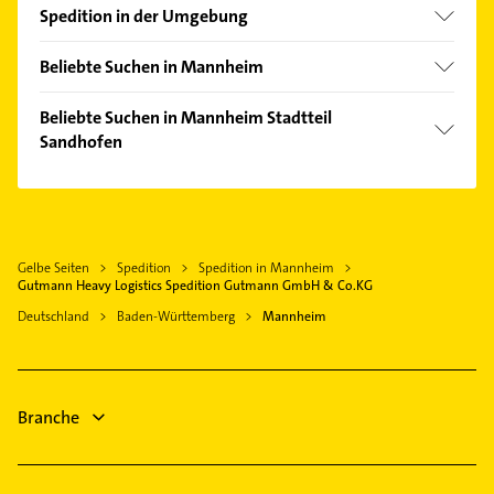
Friedrichsfeld
Spedition in der Umgebung
Mühlauhafen
Frankenthal (Pfalz)
Neckarau
Beliebte Suchen in Mannheim
Bobenheim-Roxheim
Rheinau
Kammerjäger
Ludwigshafen am Rhein
Beliebte Suchen in Mannheim Stadtteil
Schönau
Heizung & Sanitär
Sandhofen
Viernheim
Wohlgelegen
Lüftungsanlagen
Worms
Elektroinstallation
Heizungsbauer
Maxdorf
Elektriker
Heizungsfirmen
Altrip
Elektro Reparatur
Phoniatrie
Gelbe Seiten
Spedition
Spedition in Mannheim
Lorsch Hessen
Schreiner
Gutmann Heavy Logistics Spedition Gutmann GmbH & Co.KG
Logopädie
Weinheim Bergstraße
Putzfrau
Deutschland
Baden-Württemberg
Mannheim
Putzfrau
Brühl Baden
Gebäudereinigung
Gebäudereinigung
Klempner
Bauunternehmen
Gasinstallateur
Branche
Sanitärinstallation
Steuerberater