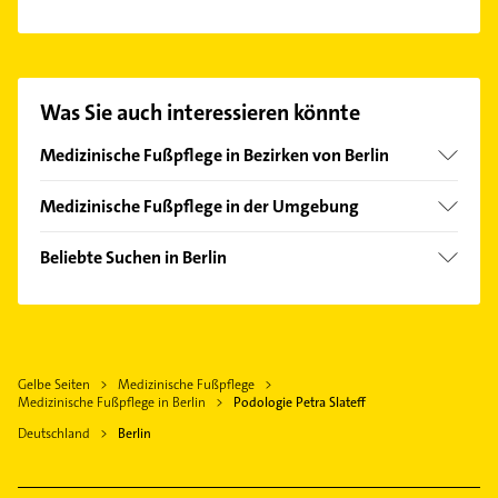
Es ist sehr einfach Kontakt mit Podologie Petra
Slateff aufzunehmen. Einfach die passenden
Kontaktmöglichkeiten wie Adresse oder Mail in
unserem Kontaktdaten-Bereich auswählen. Hier
Was Sie auch interessieren könnte
finden Sie alle
Kontaktdaten
.
Medizinische Fußpflege in Bezirken von Berlin
Bezirk Charlottenburg-Wilmersdorf
Medizinische Fußpflege in der Umgebung
Bezirk Friedrichshain-Kreuzberg
Hohen Neuendorf
Bezirk Marzahn-Hellersdorf
Beliebte Suchen in Berlin
Birkenwerder
Bezirk Mitte
Physikalische Therapie
Hennigsdorf
Bezirk Spandau
Physiotherapie
Bezirk Steglitz-Zehlendorf
Krankengymnastik
Bezirk Tempelhof-Schöneberg
Gelbe Seiten
Medizinische Fußpflege
Phoniatrie
Medizinische Fußpflege in Berlin
Podologie Petra Slateff
Logopädie
Deutschland
Berlin
Immobilien
Immobilienmakler