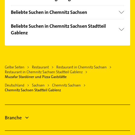
Altchemnitz
Niederwiesa
Altendorf
Beliebte Suchen in Chemnitz Sachsen
Flöha
Bernsdorf
Bauunternehmen
Lichtenau
Beliebte Suchen in Chemnitz Sachsen Stadtteil
Borna-Heinersdorf
Rohrreinigung
Gablenz
Neukirchen /Erzgebirge
Ebersdorf
Kammerjäger
Gornau /Erzgebirge
Maler
Einsiedel
Kanalreinigung
Augustusburg
Bestatter
Harthau
Immobilien
Frankenberg /Sachsen
Bauunternehmen
Hilbersdorf
Immobilienmakler
Gelbe Seiten
Restaurant
Restaurant in Chemnitz Sachsen
Zschopau
Phoniatrie
Kaßberg
Restaurant in Chemnitz Sachsen Stadtteil Gablenz
Rechtsanwalt
Limbach-Oberfrohna
Logopädie
Muzafar Stardöner und Pizza Gaststätte
Kapellenberg
Gartenbau & Landschaftsbau
Oederan
Elektroinstallation
Deutschland
Sachsen
Chemnitz Sachsen
Kappel
Fensterbauer
Chemnitz Sachsen Stadtteil Gablenz
Elektriker
Klaffenbach
Fenster
Elektro Reparatur
Kleinolbersdorf-Altenhain
Rechtsanwalt
Lutherviertel
Branche
Zahnarzt
Mittelbach
Morgenleite