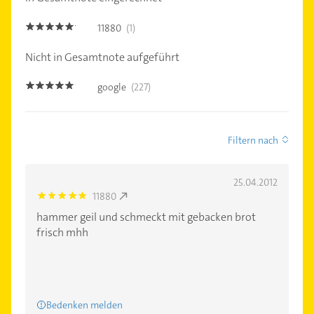
11880
(1)
5.0
Nicht in Gesamtnote aufgeführt
google
(227)
4.8
Filtern nach
25.04.2012
11880
5.0
hammer geil und schmeckt mit gebacken brot
frisch mhh
Bedenken melden