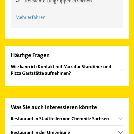
Relevante Zielgruppen erreichen
Mehr erfahren
Häufige Fragen
Wie kann ich Kontakt mit Muzafar Stardöner und
Pizza Gaststätte aufnehmen?
Es ist sehr einfach Kontakt mit Muzafar Stardöner
und Pizza Gaststätte aufzunehmen. Einfach die
passenden Kontaktmöglichkeiten wie Adresse oder
Mail in unserem Kontaktdaten-Bereich auswählen.
Was Sie auch interessieren könnte
Hier finden Sie alle
Kontaktdaten
.
Restaurant in Stadtteilen von Chemnitz Sachsen
Adelsberg
Restaurant in der Umgebung