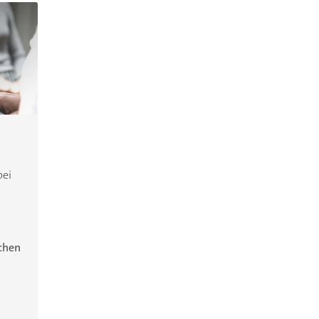
bei
ichen