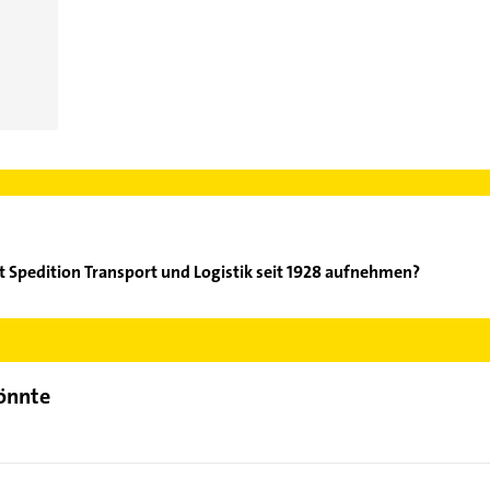
 Spedition Transport und Logistik seit 1928 aufnehmen?
ermordt Spedition Transport und Logistik seit 1928 aufzunehmen. E
der Mail in unserem Kontaktdaten-Bereich auswählen. Hier finden
könnte