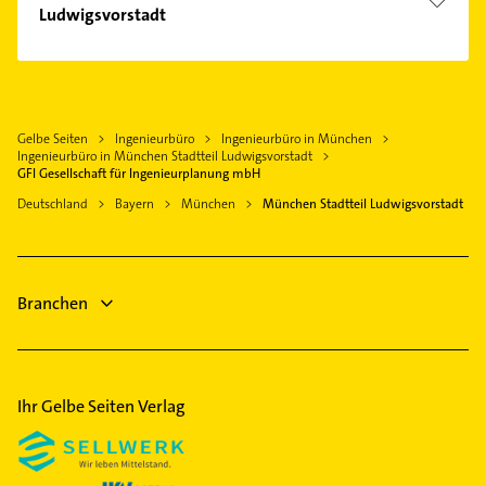
Aubing
Maler
Ludwigsvorstadt
Gräfelfing
Berg am Laim
Klempner
Taufkirchen Kreis München
Steuerberater
Bogenhausen
Gasinstallateur
Grünwald Kreis München
Phoniatrie
Fürstenried
Sanitärinstallation
Planegg
Logopädie
Feldmoching
Steuerberater
Gelbe Seiten
Ingenieurbüro
Ingenieurbüro in München
Ottobrunn
Heizung & Sanitär
Forstenried
Ingenieurbüro in München Stadtteil Ludwigsvorstadt
Phoniatrie
Oberhaching
Physikalische Therapie
GFI Gesellschaft für Ingenieurplanung mbH
Freiham
Logopädie
Karlsfeld
Physiotherapie
Deutschland
Bayern
München
München Stadtteil Ludwigsvorstadt
Freimann
Heizung & Sanitär
Krankengymnastik
Hadern
Lüftungsanlagen
Bauunternehmen
Haidhausen
Immobilien
Branchen
Harlaching
Immobilienmakler
Hasenbergl
Isarvorstadt
Laim
Ihr Gelbe Seiten Verlag
Lehel
Lochhausen