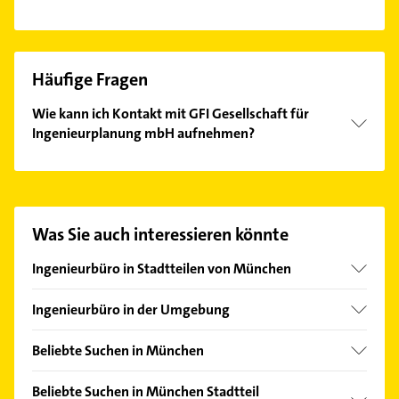
Häufige Fragen
Wie kann ich Kontakt mit GFI Gesellschaft für
Ingenieurplanung mbH aufnehmen?
Es ist sehr einfach Kontakt mit GFI Gesellschaft für
Ingenieurplanung mbH aufzunehmen. Einfach die
passenden Kontaktmöglichkeiten wie Adresse oder
Mail in unserem Kontaktdaten-Bereich auswählen.
Was Sie auch interessieren könnte
Hier finden Sie alle
Kontaktdaten
.
Ingenieurbüro in Stadtteilen von München
Allach
Ingenieurbüro in der Umgebung
Altstadt
Neuried Kreis München
Am Hart
Beliebte Suchen in München
Unterhaching
Au
Lackiererei
Unterföhring
Beliebte Suchen in München Stadtteil