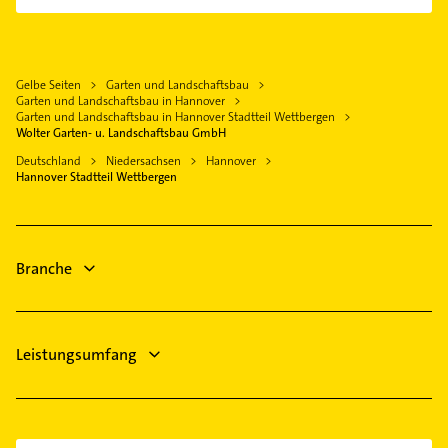
Laatzen
Bauunternehmen
Hainholz
Dachdecker
Wennigsen (Deister)
Dachdecker
Kirchrode
Elektroinstallation
Seelze
Kammerjäger
Kleefeld
Elektriker
Gelbe Seiten
Garten und Landschaftsbau
Garbsen
Elektroinstallation
Lahe
Garten und Landschaftsbau in Hannover
Elektro Reparatur
Langenhagen
Elektriker
Garten und Landschaftsbau in Hannover Stadtteil Wettbergen
List
Schreiner
Wolter Garten- u. Landschaftsbau GmbH
Sarstedt
Elektro Reparatur
Marienwerder
Zahnarzt
Deutschland
Niedersachsen
Hannover
Zahnarzt
Hannover Stadtteil Wettbergen
Misburg-Nord
Lackiererei
Bestatter
Südstadt
Heizung & Sanitär
Seelhorst
Lüftungsanlagen
Vahrenwald
Branche
Vinnhorst
Wülferode
Leistungsumfang