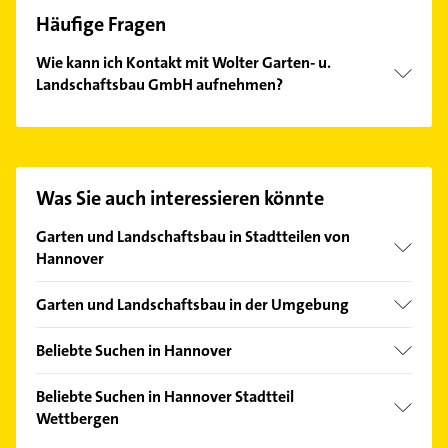
Häufige Fragen
Wie kann ich Kontakt mit Wolter Garten- u.
Landschaftsbau GmbH aufnehmen?
Es ist sehr einfach Kontakt mit Wolter Garten- u.
Landschaftsbau GmbH aufzunehmen. Einfach die
passenden Kontaktmöglichkeiten wie Adresse oder
Mail in unserem Kontaktdaten-Bereich auswählen.
Was Sie auch interessieren könnte
Hier finden Sie alle
Kontaktdaten
.
Garten und Landschaftsbau in Stadtteilen von
Hannover
Ahlem
Garten und Landschaftsbau in der Umgebung
Anderten
Ronnenberg
Badenstedt
Beliebte Suchen in Hannover
Hemmingen Hannover
Bemerode
Putzfrau
Gehrden Hannover
Beliebte Suchen in Hannover Stadtteil
Bothfeld
Gebäudereinigung
Wettbergen
Pattensen
Groß Buchholz
Kammerjäger