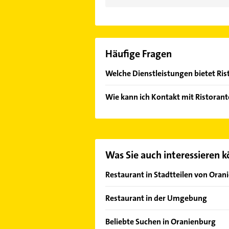
Häufige Fragen
Welche Dienstleistungen bietet Risto
Folgende Leistungen werden angeb
Wie kann ich Kontakt mit Ristorante
Es ist sehr einfach Kontakt mit Ri
oder Mail in unserem Kontaktdaten-
Was Sie auch interessieren 
Restaurant in Stadtteilen von Oran
Lehnitz
Restaurant in der Umgebung
Sachsenhausen
Velten
Beliebte Suchen in Oranienburg