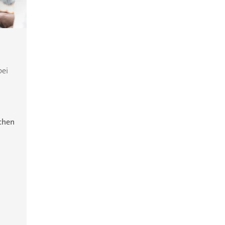
bei
ichen