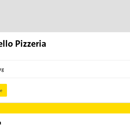
ello Pizzeria
rg
e
a