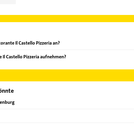
rante Il Castello Pizzeria an?
oten: Gemütliche Atmosphäre und Service.
 Il Castello Pizzeria aufnehmen?
storante Il Castello Pizzeria aufzunehmen. Einfach die passenden 
Bereich auswählen. Hier finden Sie alle
Kontaktdaten
.
könnte
ienburg