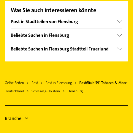
Mail in unserem Kontaktdaten-Bereich auswählen.
Was Sie auch interessieren könnte
Hier finden Sie alle
Kontaktdaten
.
Post in Stadtteilen von Flensburg
Mürwik
Beliebte Suchen in Flensburg
Dachdecker
Beliebte Suchen in Flensburg Stadtteil Fruerlund
Schreiner
Zahnarzt
Elektroinstallation
Elektroinstallation
Elektriker
Elektriker
Elektro Reparatur
Gelbe Seiten
Post
Post in Flensburg
Postfiliale 591 Tobacco & More
Elektro Reparatur
Heizung & Sanitär
Deutschland
Schleswig-Holstein
Flensburg
Physikalische Therapie
Lüftungsanlagen
Physiotherapie
Heizungsbauer
Krankengymnastik
Heizungsfirmen
Immobilien
Branche
Phoniatrie
Immobilienmakler