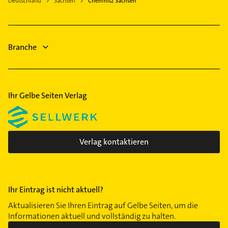
Deutschland
Sachsen
Chemnitz Sachsen
Physiotherapie
Oelsnitz /Erzgebirge
Fensterbauer
Klaffenbach
Krankengymnastik
Fenster
Lutherviertel
Bauunternehmen
Dachdecker
Markersdorf
Branche
Morgenleite
Rabenstein
Reichenbrand
Ihr Gelbe Seiten Verlag
Reichenhain
Schönau
Schloßchemnitz
Siegmar
Verlag kontaktieren
Sonnenberg
Wittgensdorf
Yorckgebiet
Ihr Eintrag ist nicht aktuell?
Zentrum
Aktualisieren Sie Ihren Eintrag auf Gelbe Seiten, um die
Informationen aktuell und vollständig zu halten.