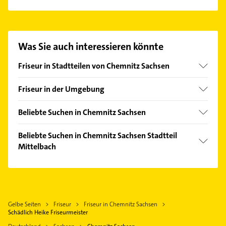
Es ist sehr einfach Kontakt mit Schädlich Heike
Friseurmeister aufzunehmen. Einfach die
passenden Kontaktmöglichkeiten wie Adresse oder
Mail in unserem Kontaktdaten-Bereich auswählen.
Was Sie auch interessieren könnte
Hier finden Sie alle
Kontaktdaten
.
Friseur in Stadtteilen von Chemnitz Sachsen
Altchemnitz
Friseur in der Umgebung
Altendorf
Hohenstein-Ernstthal
Bernsdorf
Beliebte Suchen in Chemnitz Sachsen
Oberlungwitz
Borna-Heinersdorf
Dachdecker
Jahnsdorf /Erzgebirge
Beliebte Suchen in Chemnitz Sachsen Stadtteil
Gablenz
Klempner
Mittelbach
Limbach-Oberfrohna
Grüna
Gasinstallateur
Lugau /Erzgebirge
Physikalische Therapie
Helbersdorf
Sanitärinstallation
Hartmannsdorf bei Chemnitz
Physiotherapie
Hilbersdorf
Kanalreinigung
Thalheim /Erzgebirge
Krankengymnastik
Kaßberg
Zahnarzt
Gelbe Seiten
Friseur
Friseur in Chemnitz Sachsen
Burkhardtsdorf
Steuerberater
Kapellenberg
Schädlich Heike Friseurmeister
Physikalische Therapie
Hohndorf
Bauunternehmen
Kappel