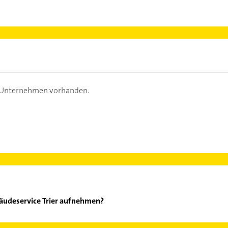
s Unternehmen vorhanden.
äudeservice Trier aufnehmen?
nz Gebäudeservice Trier aufzunehmen. Einfach die passenden Kont