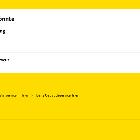
ch auswählen. Hier finden Sie alle
Kontaktdaten
.
könnte
ung
iewer
erservice in Trier
Benz Gebäudeservice Trier