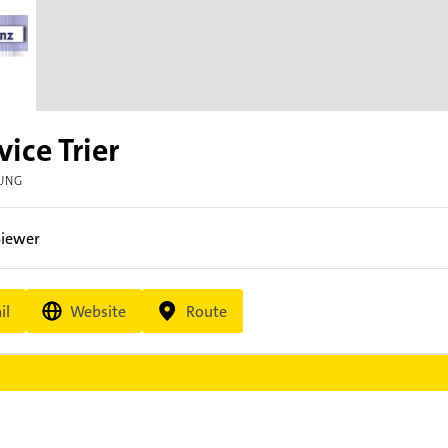
ice Trier
UNG
Biewer
il
Website
Route