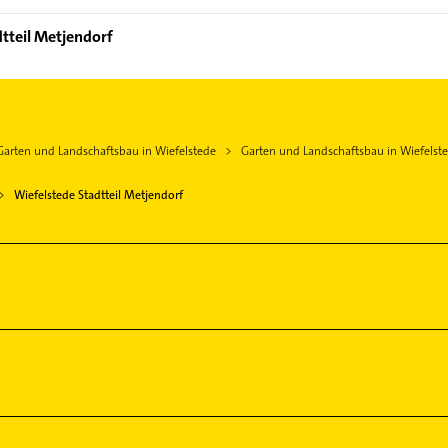
dtteil Metjendorf
Garten und Landschaftsbau in Wiefelstede
Garten und Landschaftsbau in Wiefelste
Wiefelstede Stadtteil Metjendorf