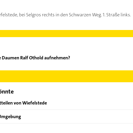
elstede, bei Selgros rechts in den Schwarzen Weg. 1. Straße links.
ne Daumen Ralf Othold aufnehmen?
er grüne Daumen Ralf Othold aufzunehmen. Einfach die passenden 
Bereich auswählen. Hier finden Sie alle
Kontaktdaten
.
könnte
tteilen von Wiefelstede
r Umgebung