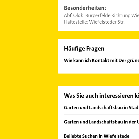
Besonderheiten:
Abf. Oldb. Bürgerfelde Richtung Wief
Haltestelle: Wiefelsteder Str.
Häufige Fragen
Wie kann ich Kontakt mit Der grü
Es ist sehr einfach Kontakt mit D
oder Mail in unserem Kontaktdaten-
Was Sie auch interessieren 
Garten und Landschaftsbau in Stad
Heidkamp
Garten und Landschaftsbau in de
Spohle
Oldenburg (Oldenburg)
Wemkendorf
Beliebte Suchen in Wiefelstede