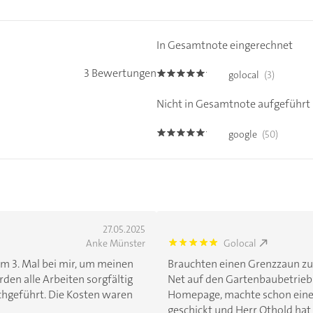
In Gesamtnote eingerechnet
3 Bewertungen
golocal
(3)
5.0
Nicht in Gesamtnote aufgeführt
google
(50)
5.0
27.05.2025
Anke Münster
Golocal
5.0
um 3. Mal bei mir, um meinen
Brauchten einen Grenzzaun z
en alle Arbeiten sorgfältig
Net auf den Gartenbaubetrieb 
hgeführt. Die Kosten waren
Homepage, machte schon einen
geschickt und Herr Othold hat si.