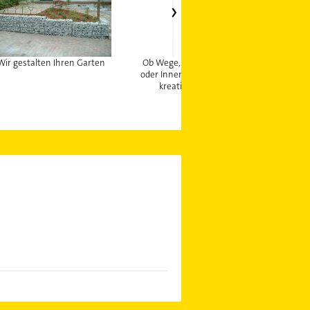
Wir gestalten Ihren Garten
Ob Wege, Terrassen, Einfahrten
Wir
oder Innenhöfe: Wir verlegen sie
kreativ und fachkundig.