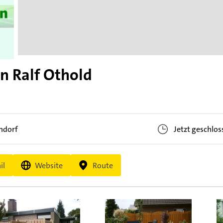
n Ralf Othold
ndorf
Jetzt geschlos
il
Website
Route