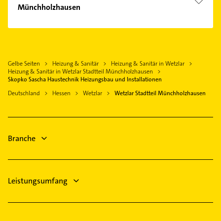
Immobilienmakler
Münchholzhausen
Biebertal
Steuerberater
Gießen
Physikalische Therapie
Dachdecker
Aßlar
Physiotherapie
Phoniatrie
Pohlheim
Krankengymnastik
Logopädie
Gelbe Seiten
Heizung & Sanitär
Heizung & Sanitär in Wetzlar
Wettenberg
Schreiner
Heizung & Sanitär in Wetzlar Stadtteil Münchholzhausen
Bauunternehmen
Braunfels
Elektroinstallation
Skopko Sascha Haustechnik Heizungsbau und Installationen
Hausarzt
Lollar
Elektriker
Deutschland
Hessen
Wetzlar
Wetzlar Stadtteil Münchholzhausen
Allgemeinarzt
Elektro Reparatur
Arzt
Branche
Leistungsumfang