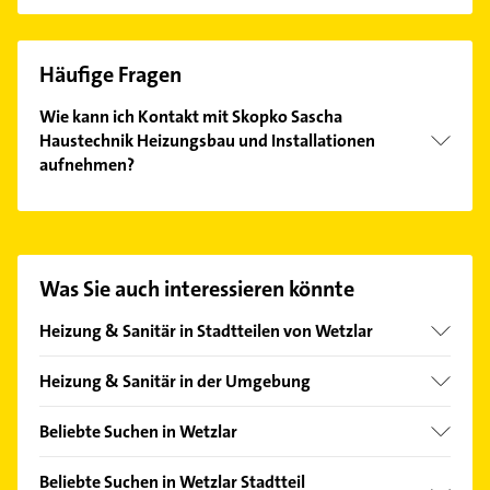
Häufige Fragen
Wie kann ich Kontakt mit Skopko Sascha
Haustechnik Heizungsbau und Installationen
aufnehmen?
Es ist sehr einfach Kontakt mit Skopko Sascha
Haustechnik Heizungsbau und Installationen
aufzunehmen. Einfach die passenden
Kontaktmöglichkeiten wie Adresse oder Mail in
Was Sie auch interessieren könnte
unserem Kontaktdaten-Bereich auswählen. Hier
finden Sie alle
Kontaktdaten
.
Heizung & Sanitär in Stadtteilen von Wetzlar
Dutenhofen
Heizung & Sanitär in der Umgebung
Naunheim
Lahnau
Beliebte Suchen in Wetzlar
Hüttenberg
Immobilien
Linden Hessen
Beliebte Suchen in Wetzlar Stadtteil