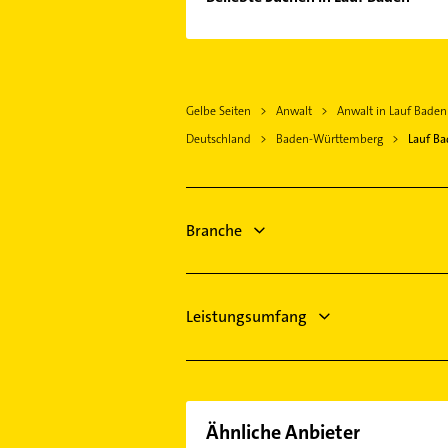
Bühl Baden
Bauunternehmen
Oberkirch Baden
Immobilien
Sinzheim bei Baden-Baden
Immobilienmakler
Rheinau
Gelbe Seiten
Anwalt
Anwalt in Lauf Baden
Schreiner
Appenweier
Deutschland
Baden-Württemberg
Lauf B
Heizung & Sanitär
Baden-Baden
Lüftungsanlagen
Oppenau
Heizungsbauer
Gernsbach
Heizungsfirmen
Branche
Offenburg
Leistungsumfang
Ähnliche Anbieter