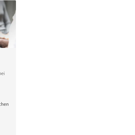
bei
ichen