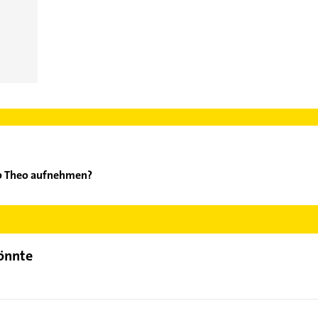
up Theo aufnehmen?
aendrup Theo aufzunehmen. Einfach die passenden Kontaktmöglichk
ählen. Hier finden Sie alle
Kontaktdaten
.
könnte