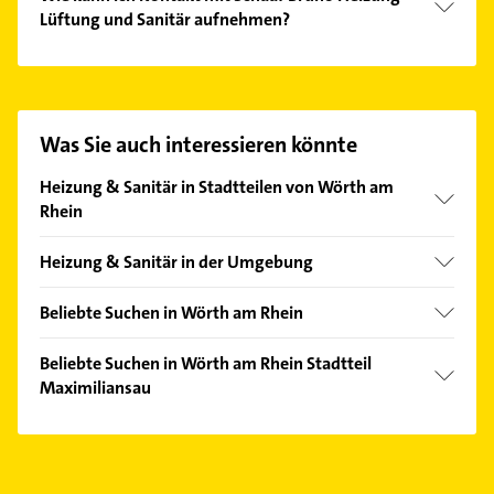
Lüftung und Sanitär aufnehmen?
Es ist sehr einfach Kontakt mit Schaaf Bruno
Heizung Lüftung und Sanitär aufzunehmen. Einfach
die passenden Kontaktmöglichkeiten wie Adresse
oder Mail in unserem Kontaktdaten-Bereich
Was Sie auch interessieren könnte
auswählen. Hier finden Sie alle
Kontaktdaten
.
Heizung & Sanitär in Stadtteilen von Wörth am
Rhein
Büchelberg
Heizung & Sanitär in der Umgebung
Schaidt
Hagenbach Pfalz
Beliebte Suchen in Wörth am Rhein
Rheinstetten
Zahnarzt
Karlsruhe
Beliebte Suchen in Wörth am Rhein Stadtteil
Fensterbauer
Maximiliansau
Eggenstein-Leopoldshafen
Fenster
Ettlingen
Bauunternehmen
Schreiner
Herxheim bei Landau /Pfalz
Maler
Putzfrau
Stutensee
Zahnarzt