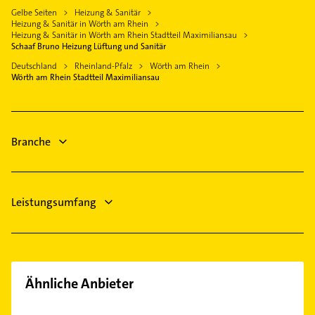
Gebäudereinigung
Gelbe Seiten
Heizung & Sanitär
Rülzheim
Heizung & Sanitär in Wörth am Rhein
Immobilien
Dettenheim
Heizung & Sanitär in Wörth am Rhein Stadtteil Maximiliansau
Immobilienmakler
Schaaf Bruno Heizung Lüftung und Sanitär
Bellheim
Hausarzt
Deutschland
Rheinland-Pfalz
Wörth am Rhein
Wörth am Rhein Stadtteil Maximiliansau
Allgemeinarzt
Branche
Leistungsumfang
Ähnliche Anbieter