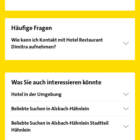
Häufige Fragen
Wie kann ich Kontakt mit Hotel Restaurant
Dimitra aufnehmen?
Es ist sehr einfach Kontakt mit Hotel Restaurant
Dimitra aufzunehmen. Einfach die passenden
Kontaktmöglichkeiten wie Adresse oder Mail in
unserem Kontaktdaten-Bereich auswählen. Hier
Was Sie auch interessieren könnte
finden Sie alle
Kontaktdaten
.
Hotel in der Umgebung
Gernsheim
Beliebte Suchen in Alsbach-Hähnlein
Seeheim-Jugenheim
Maler
Bensheim
Beliebte Suchen in Alsbach-Hähnlein Stadtteil
Schreiner
Hähnlein
Pfungstadt
Gartenbau & Landschaftsbau