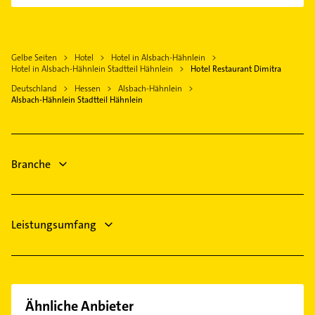
Biblis
Steuerberater
Zahnarzt
Heppenheim (Bergstraße)
Heizung & Sanitär
Steuerberater
Riedstadt
Lüftungsanlagen
Hausarzt
Gelbe Seiten
Hotel
Hotel in Alsbach-Hähnlein
Modautal
Heizungsbauer
Hotel in Alsbach-Hähnlein Stadtteil Hähnlein
Hotel Restaurant Dimitra
Allgemeinarzt
Bürstadt
Heizungsfirmen
Deutschland
Hessen
Alsbach-Hähnlein
Arzt
Griesheim Hessen
Gartenbau & Landschaftsbau
Alsbach-Hähnlein Stadtteil Hähnlein
Kammerjäger
Zahnarzt
Dachdecker
Branche
Leistungsumfang
Ähnliche Anbieter