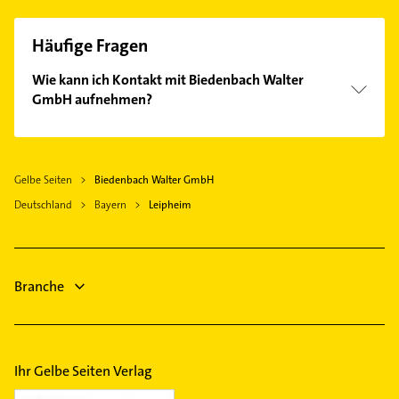
Häufige Fragen
Wie kann ich Kontakt mit Biedenbach Walter
GmbH aufnehmen?
Es ist sehr einfach Kontakt mit Biedenbach Walter
GmbH aufzunehmen. Einfach die passenden
Kontaktmöglichkeiten wie Adresse oder Mail in
Gelbe Seiten
Biedenbach Walter GmbH
unserem Kontaktdaten-Bereich auswählen. Hier
Deutschland
finden Sie alle
Bayern
Kontaktdaten
Leipheim
.
Branche
Ihr Gelbe Seiten Verlag