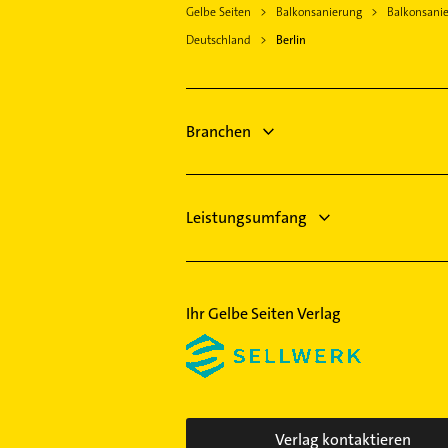
Gelbe Seiten
Balkonsanierung
Balkonsanie
Steuerberater
Deutschland
Berlin
Klempner
Gasinstallateur
Sanitärinstallation
Rechtsanwalt
Branchen
Zahnarzt
Ärztehaus
Leistungsumfang
Ihr Gelbe Seiten Verlag
Verlag kontaktieren