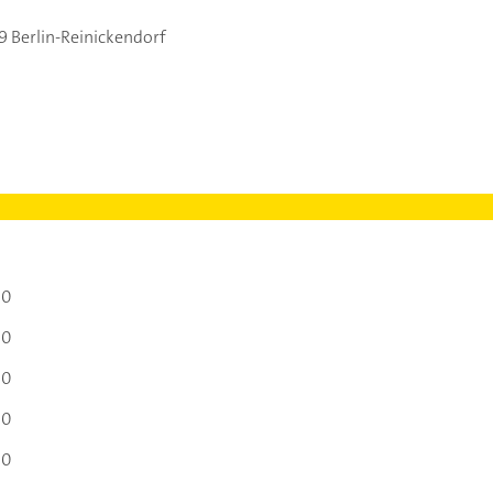
9 Berlin-Reinickendorf
00
00
00
00
00