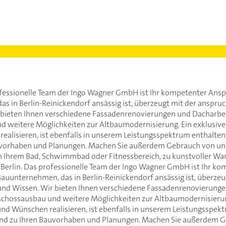
rofessionelle Team der Ingo Wagner GmbH ist Ihr kompetenter Ans
s in Berlin-Reinickendorf ansässig ist, überzeugt mit der anspruc
 bieten Ihnen verschiedene Fassadenrenovierungen und Dacharbei
 weitere Möglichkeiten zur Altbaumodernisierung. Ein exklusive
ealisieren, ist ebenfalls in unserem Leistungsspektrum enthalten.
vorhaben und Planungen. Machen Sie außerdem Gebrauch von unse
 in Ihrem Bad, Schwimmbad oder Fitnessbereich, zu kunstvoller W
 Berlin. Das professionelle Team der Ingo Wagner GmbH ist Ihr k
Bauunternehmen, das in Berlin-Reinickendorf ansässig ist, überzeu
 und Wissen. Wir bieten Ihnen verschiedene Fassadenrenovierung
schossausbau und weitere Möglichkeiten zur Altbaumodernisierun
und Wünschen realisieren, ist ebenfalls in unserem Leistungsspekt
send zu Ihren Bauvorhaben und Planungen. Machen Sie außerdem 