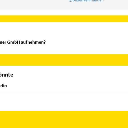
agner GmbH aufnehmen?
ngo Wagner GmbH aufzunehmen. Einfach die passenden Kontaktmögli
ählen. Hier finden Sie alle
Kontaktdaten
.
könnte
rlin