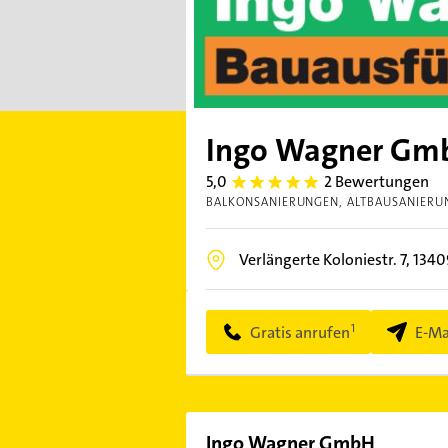
Ingo Wagner Gm
5,0
2 Bewertungen
5.0
BALKONSANIERUNGEN
ALTBAUSANIERU
Verlängerte Koloniestr. 7,
134
Gratis anrufen
E-Ma
Ingo Wagner GmbH