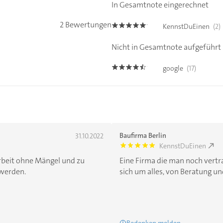
In Gesamtnote eingerechnet
2 Bewertungen
KennstDuEinen
(2)
5.0
Nicht in Gesamtnote aufgeführt
google
(17)
4.4
Baufirma Berlin
31.10.2022
KennstDuEinen
5.0
Arbeit ohne Mängel und zu
Eine Firma die man noch vert
 werden.
sich um alles, von Beratung und
Bedenken melden