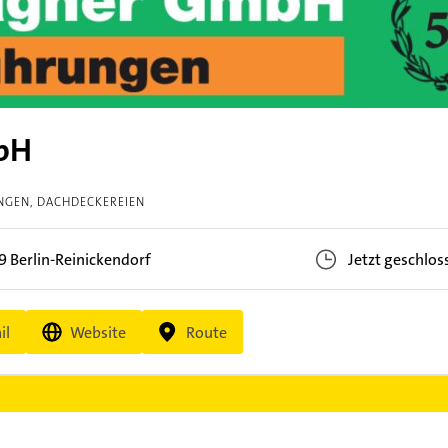
bH
NGEN
DACHDECKEREIEN
09
Berlin-Reinickendorf
Jetzt geschlos
il
Website
Route