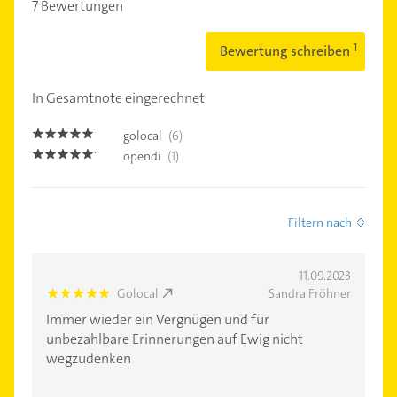
7 Bewertungen
Bewertung schreiben
In Gesamtnote eingerechnet
golocal
(6)
4.8
opendi
(1)
5.0
Filtern nach
11.09.2023
Golocal
Sandra Fröhner
5.0
Immer wieder ein Vergnügen und für
unbezahlbare Erinnerungen auf Ewig nicht
wegzudenken