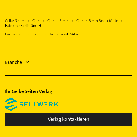
Immobilien
Immobilienmakler
Gelbe Seiten
Club
Club in Berlin
Club in Berlin Bezirk Mitte
Ärztehaus
Hafenbar Berlin GmbH
Hausarzt
Deutschland
Berlin
Berlin Bezirk Mitte
Allgemeinarzt
Arzt
Bestatter
Branche
Dachdecker
Heizung & Sanitär
Ihr Gelbe Seiten Verlag
Verlag kontaktieren