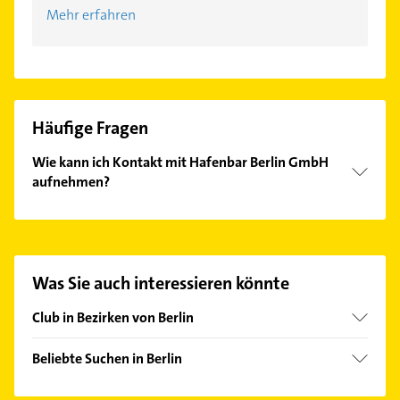
Mehr erfahren
Häufige Fragen
Wie kann ich Kontakt mit Hafenbar Berlin GmbH
aufnehmen?
Es ist sehr einfach Kontakt mit Hafenbar Berlin
GmbH aufzunehmen. Einfach die passenden
Kontaktmöglichkeiten wie Adresse oder Mail in
unserem Kontaktdaten-Bereich auswählen. Hier
Was Sie auch interessieren könnte
finden Sie alle
Kontaktdaten
.
Club in Bezirken von Berlin
Bezirk Charlottenburg-Wilmersdorf
Beliebte Suchen in Berlin
Bezirk Friedrichshain-Kreuzberg
Zahnarzt