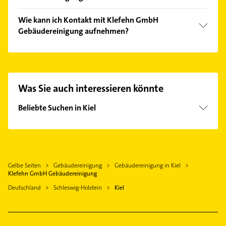
Folgende Leistungen werden angeboten:
Wie kann ich Kontakt mit Klefehn GmbH
Abschleifen u. versiegeln von Parkett und Dielen,
Gebäudereinigung aufnehmen?
Appartementreinigung, Bau-Endreinigung,
Desinfektion und Gebäudeservice.
Es ist sehr einfach Kontakt mit Klefehn GmbH
Gebäudereinigung aufzunehmen. Einfach die
passenden Kontaktmöglichkeiten wie Adresse oder
Mail in unserem Kontaktdaten-Bereich auswählen.
Was Sie auch interessieren könnte
Hier finden Sie alle
Kontaktdaten
.
Beliebte Suchen in Kiel
Rohrreinigung
Kanalreinigung
Kammerjäger
Gelbe Seiten
Gebäudereinigung
Gebäudereinigung in Kiel
Bestatter
Klefehn GmbH Gebäudereinigung
Schreiner
Deutschland
Schleswig-Holstein
Kiel
Dachdecker
Phoniatrie
Logopädie