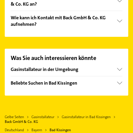
& Co. KG an?
Das Angebot umfasst unter anderem Grohe,
Wie kann ich Kontakt mit Back GmbH & Co. KG
Buderus, Vaillant, Wolf und Geberit.
aufnehmen?
Es ist sehr einfach Kontakt mit Back GmbH & Co. KG
aufzunehmen. Einfach die passenden
Kontaktmöglichkeiten wie Adresse oder Mail in
unserem Kontaktdaten-Bereich auswählen. Hier
Was Sie auch interessieren könnte
finden Sie alle
Kontaktdaten
.
Gasinstallateur in der Umgebung
Burkardroth
Beliebte Suchen in Bad Kissingen
Euerbach
Elektroinstallation
Hammelburg
Elektriker
Bad Neustadt an der Saale
Elektro Reparatur
Niederwerrn
Gelbe Seiten
Gasinstallateur
Gasinstallateur in Bad Kissingen
Schreiner
Stadtlauringen
Back GmbH & Co. KG
Physikalische Therapie
Schweinfurt
Deutschland
Bayern
Bad Kissingen