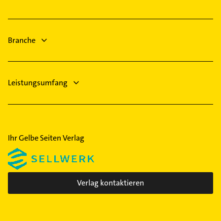
Physiotherapie
Sennfeld
Krankengymnastik
Bad Brückenau
Immobilien
Schonungen
Branche
Immobilienmakler
Lüftungsanlagen
Leistungsumfang
Ihr Gelbe Seiten Verlag
Verlag kontaktieren