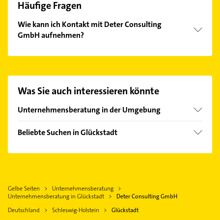
Häufige Fragen
Wie kann ich Kontakt mit Deter Consulting
GmbH aufnehmen?
Es ist sehr einfach Kontakt mit Deter Consulting
GmbH aufzunehmen. Einfach die passenden
Kontaktmöglichkeiten wie Adresse oder Mail in
unserem Kontaktdaten-Bereich auswählen. Hier
Was Sie auch interessieren könnte
finden Sie alle
Kontaktdaten
.
Unternehmensberatung in der Umgebung
Elmshorn
Beliebte Suchen in Glückstadt
Itzehoe
Rechtsanwalt
Kölln-Reisiek
Hausarzt
Uetersen
Allgemeinarzt
Hechthausen
Gelbe Seiten
Unternehmensberatung
Arzt
Hemmoor
Unternehmensberatung in Glückstadt
Deter Consulting GmbH
Heizung & Sanitär
Stade
Deutschland
Schleswig-Holstein
Glückstadt
Lüftungsanlagen