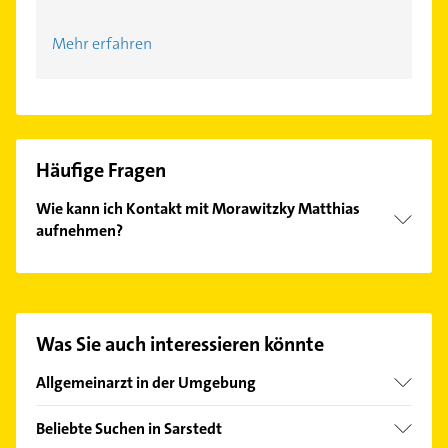
Mehr erfahren
Häufige Fragen
Wie kann ich Kontakt mit Morawitzky Matthias
aufnehmen?
Es ist sehr einfach Kontakt mit Morawitzky Matthias
aufzunehmen. Einfach die passenden
Kontaktmöglichkeiten wie Adresse oder Mail in
unserem Kontaktdaten-Bereich auswählen. Hier
Was Sie auch interessieren könnte
finden Sie alle
Kontaktdaten
.
Allgemeinarzt in der Umgebung
Giesen bei Hildesheim
Beliebte Suchen in Sarstedt
Pattensen