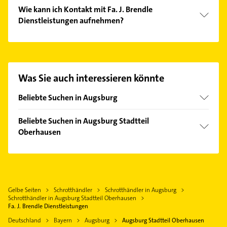
Wie kann ich Kontakt mit Fa. J. Brendle
Dienstleistungen aufnehmen?
Es ist sehr einfach Kontakt mit Fa. J. Brendle
Dienstleistungen aufzunehmen. Einfach die
passenden Kontaktmöglichkeiten wie Adresse oder
Mail in unserem Kontaktdaten-Bereich auswählen.
Was Sie auch interessieren könnte
Hier finden Sie alle
Kontaktdaten
.
Beliebte Suchen in Augsburg
Phoniatrie
Beliebte Suchen in Augsburg Stadtteil
Logopädie
Oberhausen
Steuerberater
Bauunternehmen
Rechtsanwalt
Immobilien
Physikalische Therapie
Immobilienmakler
Physiotherapie
Gelbe Seiten
Schrotthändler
Schrotthändler in Augsburg
Klempner
Schrotthändler in Augsburg Stadtteil Oberhausen
Krankengymnastik
Gasinstallateur
Fa. J. Brendle Dienstleistungen
Putzfrau
Sanitärinstallation
Deutschland
Bayern
Augsburg
Augsburg Stadtteil Oberhausen