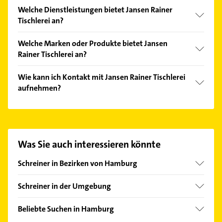
Welche Dienstleistungen bietet Jansen Rainer
Tischlerei an?
Folgende Leistungen werden angeboten: Ausbau,
Welche Marken oder Produkte bietet Jansen
Beratung, Fertigung, Herstellung und Bearbeitung
Rainer Tischlerei an?
von Bauelementen und Herstellung und
Bearbeitung von Möbeln.
Das Angebot umfasst unter anderem
Wie kann ich Kontakt mit Jansen Rainer Tischlerei
Deckenverkleidungen, Einbauküchen, Einbaumöbel,
aufnehmen?
Einbauschränke und Fenster.
Es ist sehr einfach Kontakt mit Jansen Rainer
Tischlerei aufzunehmen. Einfach die passenden
Kontaktmöglichkeiten wie Adresse oder Mail in
unserem Kontaktdaten-Bereich auswählen. Hier
Was Sie auch interessieren könnte
finden Sie alle
Kontaktdaten
.
Schreiner in Bezirken von Hamburg
Bezirk Altona
Schreiner in der Umgebung
Bezirk Bergedorf
Norderstedt
Bezirk Eimsbüttel
Beliebte Suchen in Hamburg
Schenefeld