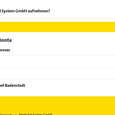
hel System GmbH aufnehmen?
entschel System GmbH aufzunehmen. Einfach die passenden Kontak
ch auswählen. Hier finden Sie alle
Kontaktdaten
.
könnte
nnover
eil Badenstedt
 Hannover
Hentschel System GmbH