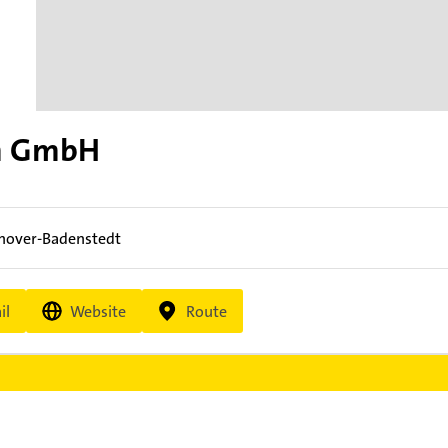
em GmbH
nover-Badenstedt
il
Website
Route