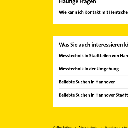
Häufige Fragen
Wie kann ich Kontakt mit Hentsc
Es ist sehr einfach Kontakt mit H
Mail in unserem Kontaktdaten-Berei
Was Sie auch interessieren 
Messtechnik in Stadtteilen von Ha
Lahe
Messtechnik in der Umgebung
Marienwerder
Garbsen
Beliebte Suchen in Hannover
Laatzen
Ärztehaus
Barsinghausen
Beliebte Suchen in Hannover Stadtt
Hausarzt
Isernhagen
Hausarzt
Allgemeinarzt
Wunstorf
Allgemeinarzt
Arzt
Neustadt am Rübenberge
Arzt
Immobilien
Lehrte
Gelbe Seiten
Messtechnik
Messtechnik in