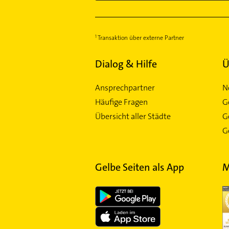
Transaktion über externe Partner
Dialog & Hilfe
Ü
Ansprechpartner
N
Häufige Fragen
G
Übersicht aller Städte
G
Ge
Gelbe Seiten als App
M