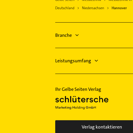
Immobilien
Immobilienmakler
Hohenhameln
Deutschland
Niedersachsen
Hannover
Immobilienmakler
Schreiner
Bauunternehmen
Kanalreinigung
Physikalische Therapie
Steuerberater
Physiotherapie
Branche
Lackiererei
Krankengymnastik
Putzfrau
Leistungsumfang
Ihr Gelbe Seiten Verlag
Verlag kontaktieren