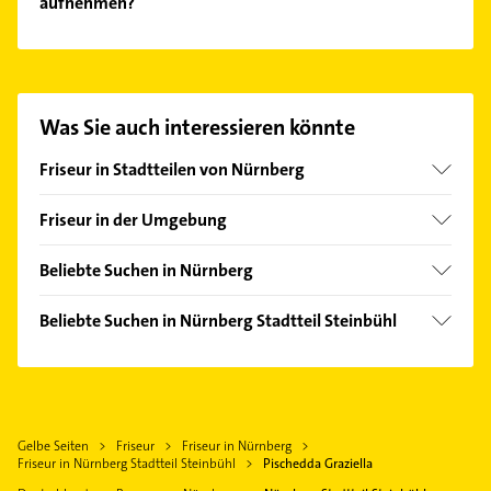
aufnehmen?
Es ist sehr einfach Kontakt mit Pischedda Graziella
aufzunehmen. Einfach die passenden
Kontaktmöglichkeiten wie Adresse oder Mail in
unserem Kontaktdaten-Bereich auswählen. Hier
Was Sie auch interessieren könnte
finden Sie alle
Kontaktdaten
.
Friseur in Stadtteilen von Nürnberg
Altenfurt
Friseur in der Umgebung
Bleiweiß
Stein Mittelfranken
Doos
Beliebte Suchen in Nürnberg
Oberasbach bei Nürnberg
Eibach
Bestatter
Fürth Bayern
Beliebte Suchen in Nürnberg Stadtteil Steinbühl
Fischbach
Klempner
Zirndorf
Klempner
Gärten b Wöhrd
Gasinstallateur
Schwaig bei Nürnberg
Gasinstallateur
Gärten h d Veste
Sanitärinstallation
Wendelstein
Sanitärinstallation
Galgenhof
Gartenbau & Landschaftsbau
Schwabach
Gelbe Seiten
Friseur
Friseur in Nürnberg
Hausarzt
Gebersdorf
Kammerjäger
Friseur in Nürnberg Stadtteil Steinbühl
Pischedda Graziella
Feucht
Allgemeinarzt
Gibitzenhof