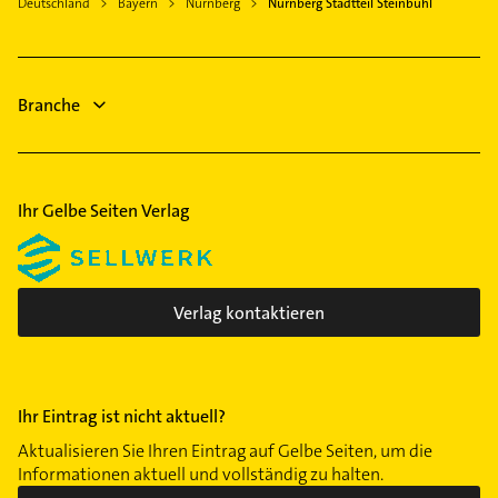
Ärztehaus
Deutschland
Bayern
Nürnberg
Nürnberg Stadtteil Steinbühl
Heroldsberg
Arzt
Gleißbühl
Hausarzt
Röthenbach an der Pegnitz
Bestatter
Gleißhammer
Allgemeinarzt
Steuerberater
Glockenhof
Arzt
Branche
Bauunternehmen
Gostenhof
Immobilien
Großreuth h d Veste
Katzwang
Ihr Gelbe Seiten Verlag
Kleinreuth b Schweinau
Langwasser
Laufamholz
Lichtenhof
Verlag kontaktieren
Loher Moos
Lorenz
Mögeldorf
Ihr Eintrag ist nicht aktuell?
Maxfeld
Aktualisieren Sie Ihren Eintrag auf Gelbe Seiten, um die
Neuröthenbach
Informationen aktuell und vollständig zu halten.
Nordostbahnhof