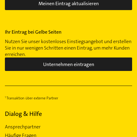
Meinen Eintrag aktualisieren
Röthenbach b Schweinau
Reichelsdorf
Rennweg
Ihr Eintrag bei Gelbe Seiten
Rosenau
Schweinau
Nutzen Sie unser kostenloses Einstiegsangebot und erstellen
Sie in nur wenigen Schritten einen Eintrag, um mehr Kunden
Sebald
erreichen.
St Johannis
Unternehmen eintragen
St Leonhard
St Peter
Tafelhof
Thon
Transaktion über externe Partner
Wöhrd
Zerzabelshof
Dialog & Hilfe
Ansprechpartner
Häufige Fragen