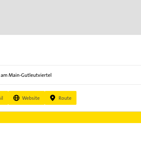
 am Main-Gutleutviertel
il
Website
Route