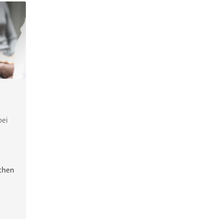
bei
ichen