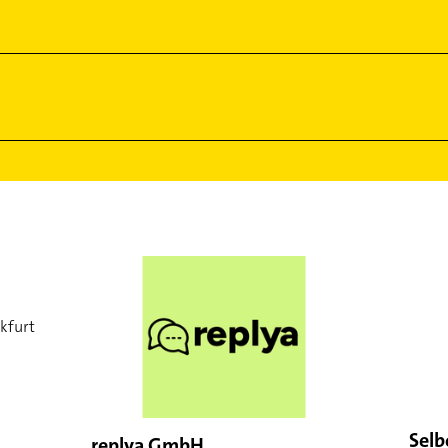
kfurt
Sel
replya GmbH