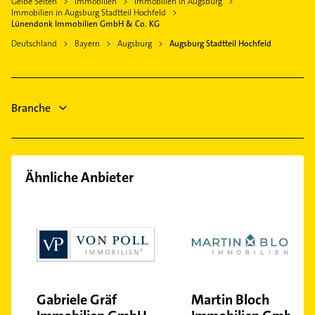
Gelbe Seiten
Immobilien
Immobilien in Augsburg
Physikalische Therapie
Oberhausen
Phoniatrie
Immobilien in Augsburg Stadtteil Hochfeld
Bobingen
Physiotherapie
Lünendonk Immobilien GmbH & Co. KG
Pfersee
Logopädie
Aystetten
Krankengymnastik
Deutschland
Bayern
Augsburg
Augsburg Stadtteil Hochfeld
Rohrreinigung
Mering Schwaben
Rechtsanwalt
Bestatter
Gartenbau & Landschaftsbau
Rechtsanwalt
Ärztehaus
Branche
Hausarzt
Ähnliche Anbieter
Gabriele Gräf
Martin Bloch