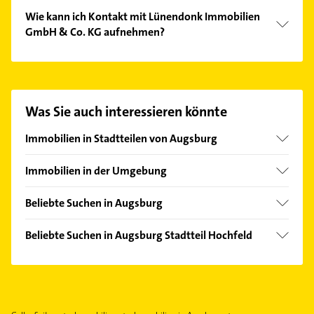
Wie kann ich Kontakt mit Lünendonk Immobilien
GmbH & Co. KG aufnehmen?
Es ist sehr einfach Kontakt mit Lünendonk
Immobilien GmbH & Co. KG aufzunehmen. Einfach
die passenden Kontaktmöglichkeiten wie Adresse
oder Mail in unserem Kontaktdaten-Bereich
Was Sie auch interessieren könnte
auswählen. Hier finden Sie alle
Kontaktdaten
.
Immobilien in Stadtteilen von Augsburg
Antonsviertel
Immobilien in der Umgebung
Göggingen
Stadtbergen
Hammerschmiede
Beliebte Suchen in Augsburg
Friedberg Bayern
Haunstetten
Elektroinstallation
Neusäß
Beliebte Suchen in Augsburg Stadtteil Hochfeld
Hochzoll
Elektriker
Kissing
Putzfrau
Innenstadt
Elektro Reparatur
Diedorf
Gebäudereinigung
Kriegshaber
Bauunternehmen
Gersthofen
Bestatter
Lechhausen
Schreiner
Königsbrunn bei Augsburg